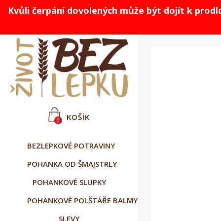
Kvůli čerpání dovolených může být dojít k prod



Čeština
CZK Kč
Přihlásit se
KOŠÍK
0
BEZLEPKOVÉ POTRAVINY
POHANKA OD ŠMAJSTRLY
POHANKOVÉ SLUPKY
POHANKOVÉ POLŠTÁŘE BALMY
SLEVY