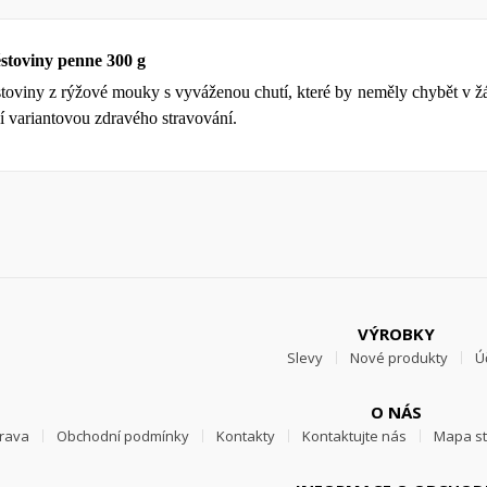
toviny penne 300 g
stoviny z rýžové mouky s vyváženou chutí, které by neměly chybět v ž
cí variantovou zdravého stravování.
VÝROBKY
Slevy
Nové produkty
Ú
O NÁS
prava
Obchodní podmínky
Kontakty
Kontaktujte nás
Mapa s