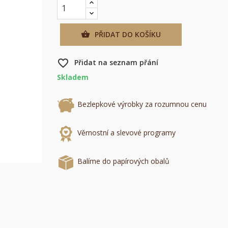
PŘIDAT DO KOŠÍKU

favorite_border
Přidat na seznam přání
Skladem
Bezlepkové výrobky za rozumnou cenu
×
Věrnostní a slevové programy
×
Balíme do papírových obalů
×
u
e
í