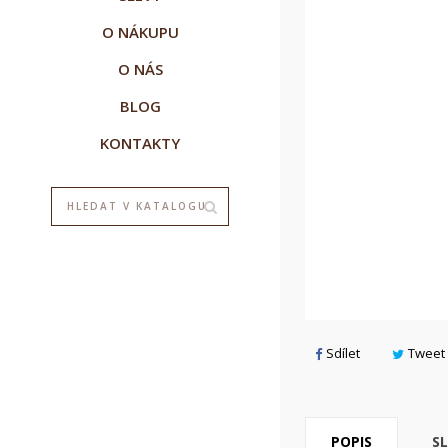
O NÁKUPU
O NÁS
BLOG
KONTAKTY
V
P
M
Sdílet
Tweet
add_circle_outline
POPIS
S