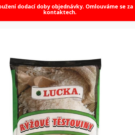
loužení dodací doby objednávky. Omlouváme se za 
kontaktech.