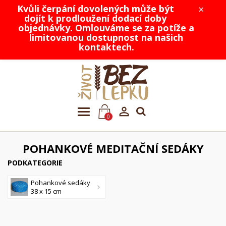
Kvůli čerpání dovolených může být
×
dojít k prodloužení dodací doby
objednávky. Omlouváme se za potíže a
limitovanou dostupnost na našich
kontaktech.

0
POHANKOVÉ MEDITAČNÍ SEDÁKY
PODKATEGORIE
Pohankové sedáky
38 x 15 cm