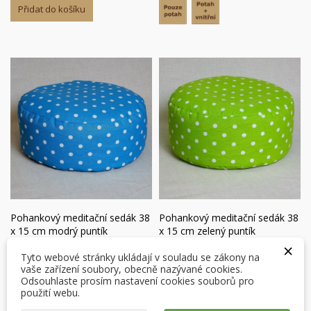
Přidat do košíku
×
×
Vytvořit seznam přání
×
Pohankový meditační sedák 38
Pohankový meditační sedák 38
Přihlásit se
((modalTitle))
x 15 cm modrý puntík
x 15 cm zelený puntík
×
×
540,61 Kč
540,61 Kč
Můj seznam přání
Tyto webové stránky ukládají v souladu se zákony na
Název seznamu přání
Musíte být přihlášen, abyste si mohli výrobky uložit do
Ušijeme do14 dnů
Poslední kus skladem
((confirmMessage))
vaše zařízení soubory, obecně nazývané cookies.
svého seznamu přání.
Odsouhlaste prosím nastavení cookies souborů pro
Přidat do košíku
Přidat do košíku
Vytvořit nový seznam
použití webu.
add_circle_outline