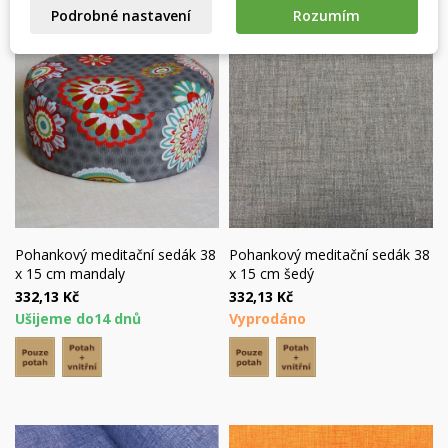
((cancelText))
((modalDeleteText))
Zrušit
Přihlásit se
Podrobné nastavení
Rozumím
Zrušit
Vytvořit seznam přání
Pohankový meditační sedák 38
Pohankový meditační sedák 38
x 15 cm mandaly
x 15 cm šedý
332,13 Kč
332,13 Kč
Ušijeme do14 dnů
Vyprodáno