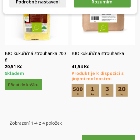
Zrušit
Přihlásit se
Podrobné nastavení
Rozumím
Zrušit
Vytvořit seznam přání
BIO kukuřičná strouhanka 200
BIO kukuřičná strouhanka
g
20,51 Kč
41,54 Kč
Skladem
Produkt je k dispozici s
jinými možnostmi
Přidat do košíku
Zobrazení 1-4 z 4 položek