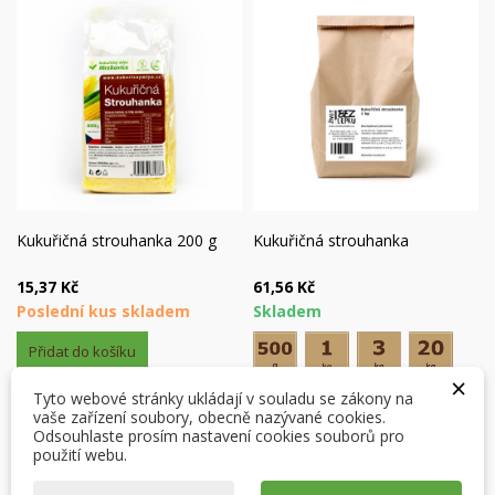
Kukuřičná strouhanka 200 g
Kukuřičná strouhanka
15,37 Kč
61,56 Kč
Poslední kus skladem
Skladem
×
×
Vytvořit seznam přání
×
Přihlásit se
((modalTitle))
Přidat do košíku
×
×
Můj seznam přání
Tyto webové stránky ukládají v souladu se zákony na
Název seznamu přání
Musíte být přihlášen, abyste si mohli výrobky uložit do
((confirmMessage))
vaše zařízení soubory, obecně nazývané cookies.
svého seznamu přání.
Odsouhlaste prosím nastavení cookies souborů pro
Vytvořit nový seznam
použití webu.
add_circle_outline
((cancelText))
((modalDeleteText))