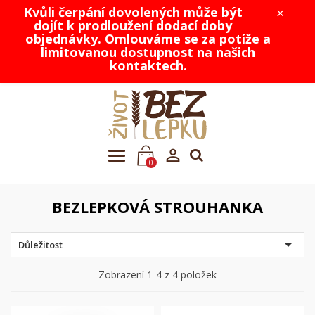
Kvůli čerpání dovolených může být
×
dojít k prodloužení dodací doby
objednávky. Omlouváme se za potíže a
limitovanou dostupnost na našich
kontaktech.

0
BEZLEPKOVÁ STROUHANKA

Důležitost
Zobrazení 1-4 z 4 položek