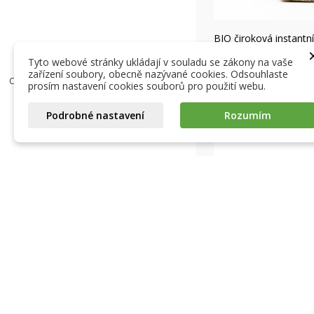
Ryc
BIO čiroková instantn
28,63 Kč
Tyto webové stránky ukládají v souladu se zákony na vaše
Skladem
zařízení soubory, obecně nazývané cookies. Odsouhlaste
Copyright © 2026, Život bez lepku spol. s r.o.
prosím nastavení cookies souborů pro použití webu.
PŘIDAT DO KO

Podrobné nastavení
Rozumím