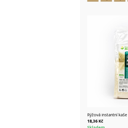
V
P
(
M
add_circle_outline
Ryc
Rýžová instantní kaše
18,36 Kč
Skladem