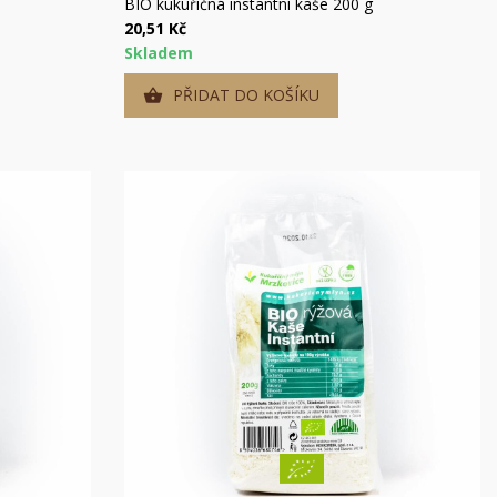
Rychlý náhled
BIO kukuřičná instantní kaše 200 g
20,51 Kč
Skladem
PŘIDAT DO KOŠÍKU
