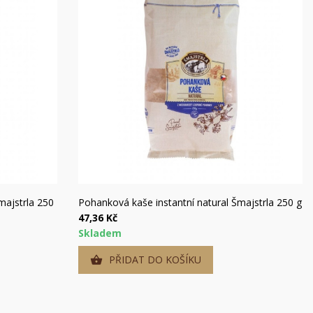
Rychlý náhled
majstrla 250
Pohanková kaše instantní natural Šmajstrla 250 g
47,36 Kč
Skladem
PŘIDAT DO KOŠÍKU
