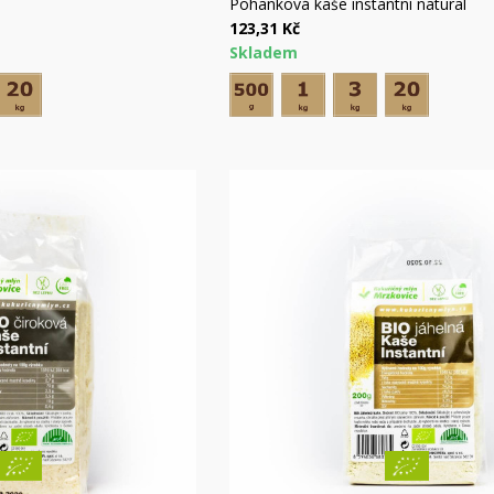
hlý náhled
Rychlý náhled
Pohanková kaše instantní natural
123,31 Kč
Skladem