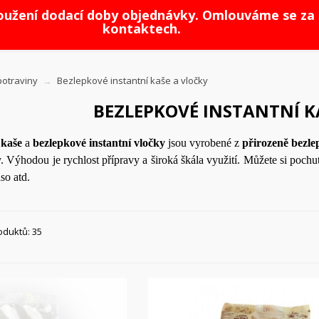
loužení dodací doby objednávky. Omlouváme se za 
kontaktech.
otraviny
Bezlepkové instantní kaše a vločky
BEZLEPKOVÉ INSTANTNÍ K
 kaše
a
bezlepkové instantní vločky
jsou vyrobené z
přirozeně bezle
. Výhodou je rychlost přípravy a široká škála využití. Můžete si pochutn
so atd.
oduktů: 35