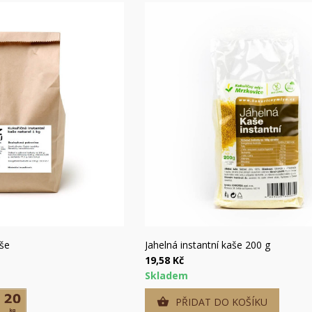
hlý náhled
Rychlý náhled
aše
Jahelná instantní kaše 200 g
19,58 Kč
Skladem
PŘIDAT DO KOŠÍKU
