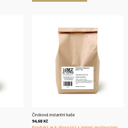
×
×
×
×
u
)
e
í
Rychlý náhled
Čiroková instantní kaše
94,68 Kč
Produkt je k dispozici s jinými možnostmi