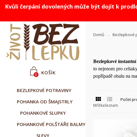
Kvůli čerpání dovolených může být dojít k prod



Čeština
CZK Kč
Přihlásit se
Domů
Bezlepkové p
Bezlepkové instantní
to nejenom pro celiaky
KOŠÍK
0
popřípadě obalu na ma
BEZLEPKOVÉ POTRAVINY


Počet pr
POHANKA OD ŠMAJSTRLY
Mřížka
Seznam
POHANKOVÉ SLUPKY
POHANKOVÉ POLŠTÁŘE BALMY
SLEVY