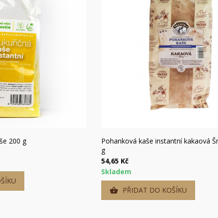
hlý náhled
Rychlý náhled
aše 200 g
Pohanková kaše instantní kakaová Š
g
54,65 Kč
Skladem
ŠÍKU
PŘIDAT DO KOŠÍKU
