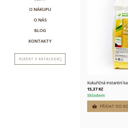
O NÁKUPU
O NÁS
BLOG
KONTAKTY
Ryc
Kukuřičná instantní k
15,37 Kč
Skladem
PŘIDAT DO KO
