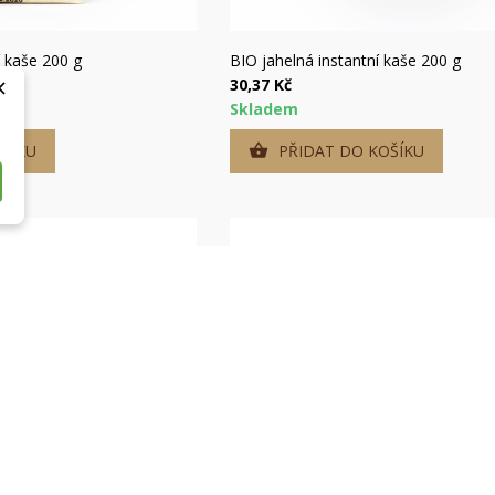
hlý náhled
Rychlý náhled
í kaše 200 g
BIO jahelná instantní kaše 200 g
×
30,37 Kč
Skladem
ŠÍKU
PŘIDAT DO KOŠÍKU
