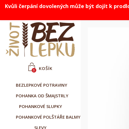
Kvůli čerpání dovolených může být dojít k prod



Čeština
CZK Kč
Přihlásit se
KOŠÍK
0
BEZLEPKOVÉ POTRAVINY
POHANKA OD ŠMAJSTRLY
POHANKOVÉ SLUPKY
POHANKOVÉ POLŠTÁŘE BALMY
SLEVY