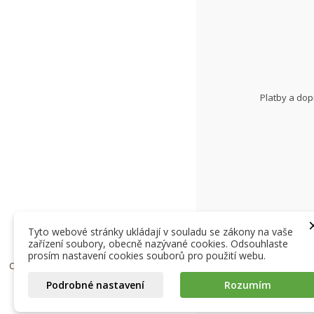
Platby a do
Tyto webové stránky ukládají v souladu se zákony na vaše
zařízení soubory, obecně nazývané cookies. Odsouhlaste
prosím nastavení cookies souborů pro použití webu.
Copyright © 2026, Život bez lepku spol. s r.o.
Podrobné nastavení
Rozumím