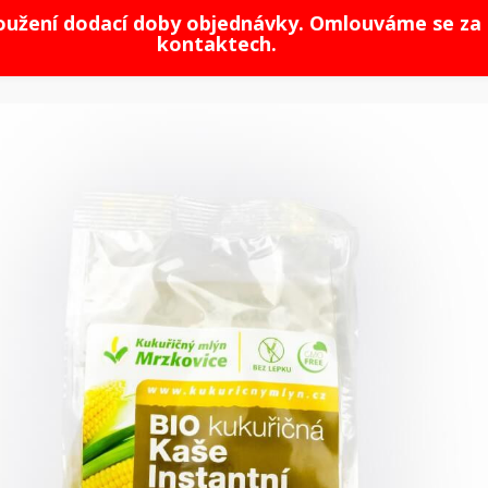
loužení dodací doby objednávky. Omlouváme se za 
kontaktech.