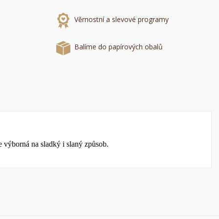
Věrnostní a slevové programy
e
í
Balíme do papírových obalů
e výborná na sladký i slaný způsob.