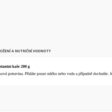
Vytvořit nový seznam
Zrušit
Přihlásit s
Zrušit
Vytvořit seznam přán
LOŽENÍ A NUTRIČNÍ HODNOTY
tantní kaše 200 g
pková potravina. Přidáte pouze mléko nebo vodu a případně dochutíte. J