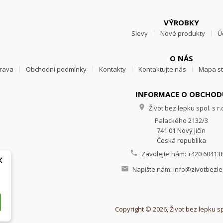
VÝROBKY
Slevy
Nové produkty
Ú
O NÁS
prava
Obchodní podmínky
Kontakty
Kontaktujte nás
Mapa s
INFORMACE O OBCHOD

Život bez lepku spol. s r.
Palackého 2132/3
741 01 Nový Jičín
Česká republika

Zavolejte nám:
+420 60413
×

Napište nám:
info@zivotbezl
Copyright © 2026, Život bez lepku spo