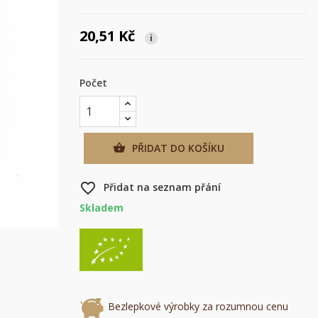
20,51 Kč
i
Počet
PŘIDAT DO KOŠÍKU

favorite_border
Přidat na seznam přání
Skladem
×
×
×
u
Bezlepkové výrobky za rozumnou cenu