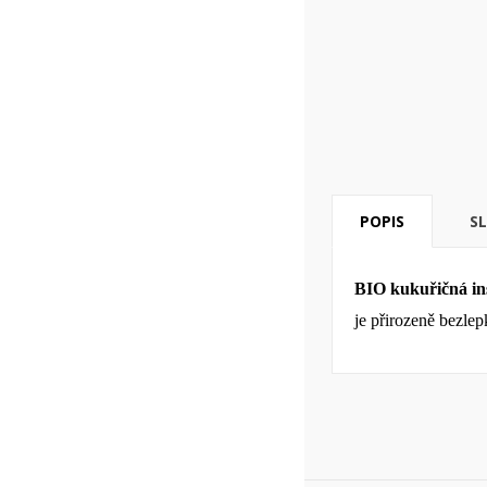
add_circle_outline
POPIS
S
BIO kukuřičná ins
je přirozeně bezle