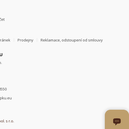
čet
tránek
Prodejny
Reklamace, odstoupení od smlouvy
U
o.
8550
epku.eu
l. s r.o.