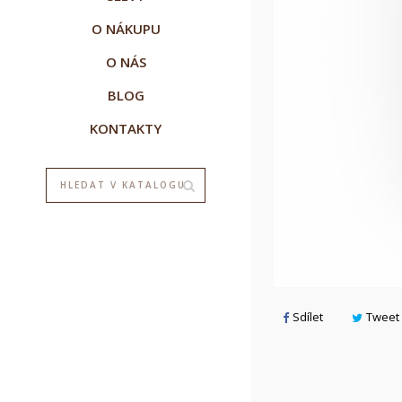
O NÁKUPU
O NÁS
BLOG
KONTAKTY
Sdílet
Tweet
V
P
M