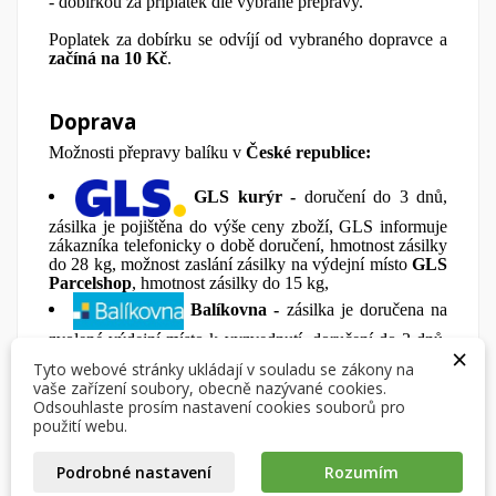
- dobírkou za příplatek dle vybrané přepravy.
Poplatek za dobírku se odvíjí od vybraného dopravce a
začíná na 10 Kč
.
Doprava
Možnosti přepravy balíku v
České republice:
GLS kurýr -
doručení do 3 dnů,
zásilka je pojištěna do výše ceny zboží, GLS informuje
zákazníka telefonicky o době doručení, hmotnost zásilky
do 28 kg, možnost zaslání zásilky na výdejní místo
GLS
×
Parcelshop
, hmotnost zásilky do 15 kg,
×
Vytvořit seznam přání
×
Přihlásit se
Balíkovna -
zásilka je doručena na
((modalTitle))
zvolené výdejní místo k vyzvednutí, doručení do 3 dnů,
×
×
zásilka je pojištěna do výše ceny zboží, hmotnost zásilky
Můj seznam přání
Tyto webové stránky ukládají v souladu se zákony na
Název seznamu přání
Musíte být přihlášen, abyste si mohli výrobky uložit do
do 15 kg.
((confirmMessage))
vaše zařízení soubory, obecně nazývané cookies.
svého seznamu přání.
Odsouhlaste prosím nastavení cookies souborů pro
Možnosti přepravy balíku na
Slovensko:
Vytvořit nový seznam
použití webu.
add_circle_outline
GLS kurýr -
doručení do 3 dnů,
((cancelText))
((modalDeleteText))
Zrušit
Přihlásit se
Podrobné nastavení
Rozumím
Zrušit
Vytvořit seznam přání
zásilka je pojištěna do výše ceny zboží, GSL informuje