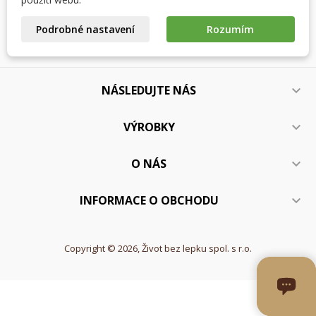
Kontakty
((cancelText))
((modalDeleteText))
Zrušit
Přihlásit se
Podrobné nastavení
Rozumím
Zrušit
Vytvořit seznam přání
NÁSLEDUJTE NÁS

VÝROBKY

O NÁS

INFORMACE O OBCHODU

Copyright © 2026, Život bez lepku spol. s r.o.