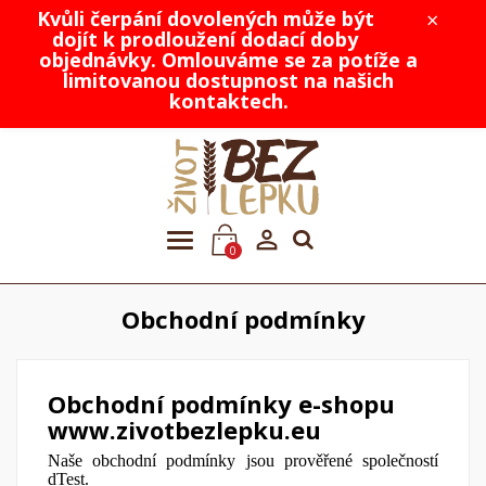
Kvůli čerpání dovolených může být
×
dojít k prodloužení dodací doby
objednávky. Omlouváme se za potíže a
limitovanou dostupnost na našich
kontaktech.

0
Obchodní podmínky
Obchodní podmínky e-shopu
www.zivotbezlepku.eu
Naše obchodní podmínky jsou prověřené společností
dTest.