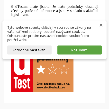
S dTestem máte jistotu, že naše podmínky obsahují
×
všechny potřebné informace a jsou v souladu s aktuální
×
Vytvořit seznam přání
×
Přihlásit se
legislativou.
((modalTitle))
×
×
Naše obchodní podmínky najdete zde.
Můj seznam přání
Tyto webové stránky ukládají v souladu se zákony na
Název seznamu přání
Musíte být přihlášen, abyste si mohli výrobky uložit do
((confirmMessage))
vaše zařízení soubory, obecně nazývané cookies.
svého seznamu přání.
Odsouhlaste prosím nastavení cookies souborů pro
Vytvořit nový seznam
použití webu.
add_circle_outline
((cancelText))
((modalDeleteText))
Zrušit
Přihlásit se
Podrobné nastavení
Rozumím
Zrušit
Vytvořit seznam přání