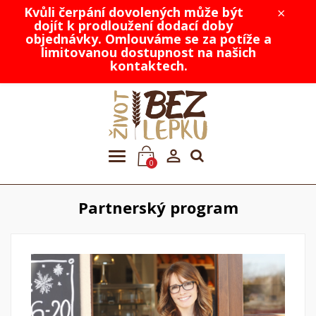
Kvůli čerpání dovolených může být
×
dojít k prodloužení dodací doby
objednávky. Omlouváme se za potíže a
limitovanou dostupnost na našich
kontaktech.

0
Partnerský program