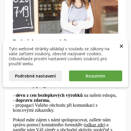
×
×
Vytvořit seznam přání
×
Přihlásit se
((modalTitle))
Podmínky partnerského programu
×
×
Můj seznam přání
Tyto webové stránky ukládají v souladu se zákony na
Název seznamu přání
Musíte být přihlášen, abyste si mohli výrobky uložit do
Partnerský program je určen pro živnostníky a
((confirmMessage))
vaše zařízení soubory, obecně nazývané cookies.
svého seznamu přání.
obchodníky s působností v České republice a na
Odsouhlaste prosím nastavení cookies souborů pro
Slovensku, kteří mají zájem prodávat bezlepkové
Vytvořit nový seznam
použití webu.
add_circle_outline
výrobky z eshopu
Život bez lepku
ve svých obchodech
nebo v gastronomii.
((cancelText))
((modalDeleteText))
Zrušit
Přihlásit se
Podrobné nastavení
Rozumím
Zrušit
Vytvořit seznam přání
Partnerský program nabízí:
-
slevu
z cen bezlepkových výrobků
na našem eshopu,
-
dopravu
zdarma,
-
propagaci Vašeho obchodu při komunikaci s
koncovými zákazníky.
Pokud máte zájem s námi spolupracovat, zašlete nám
zprávu pomocí kontaktního formuláře (
odkaz zde
) a
napište nám Váš záměr a obchodní aktivity společně s