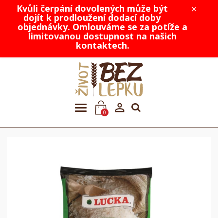
Kvůli čerpání dovolených může být
×
dojít k prodloužení dodací doby
objednávky. Omlouváme se za potíže a
limitovanou dostupnost na našich
kontaktech.

0