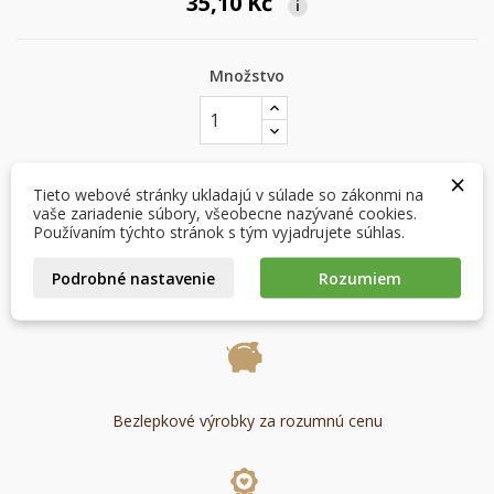
35,10 Kč
i
Množstvo
×
×
Vytvoriť zoznam želaní
Prihlásiť sa
×
×
Môj zoznam prianí
Názov zoznamu želaní
Musíte byť prihlásený, aby ste si mohli výrobky uložiť do
Tieto webové stránky ukladajú v súlade so zákonmi na
VLOŽIŤ DO KOŠÍKA

svojho zoznamu želaní.
vaše zariadenie súbory, všeobecne nazývané cookies.
Používaním týchto stránok s tým vyjadrujete súhlas.
Vytvoriť nový zoznam
add_circle_outline
favorite_border
Pridať do obľúbených
Podrobné nastavenie
Rozumiem
Zrušiť
Prihlásiť sa
Zrušiť
Vytvoriť zoznam želaní
Skladom
Bezlepkové výrobky za rozumnú cenu