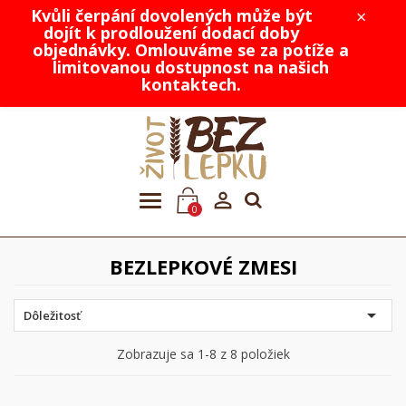
Kvůli čerpání dovolených může být
×
dojít k prodloužení dodací doby
objednávky. Omlouváme se za potíže a
limitovanou dostupnost na našich
kontaktech.

0
BEZLEPKOVÉ ZMESI

Dôležitosť
Zobrazuje sa 1-8 z 8 položiek