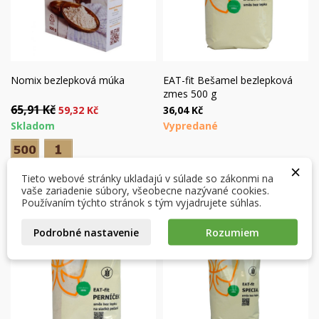
Nomix bezlepková múka
EAT-fit Bešamel bezlepková
zmes 500 g
65,91 Kč
59,32 Kč
36,04 Kč
×
×
Vytvoriť zoznam želaní
Skladom
Vypredané
×
Prihlásiť sa
((modalTitle))
×
×
Môj zoznam prianí
Názov zoznamu želaní
Musíte byť prihlásený, aby ste si mohli výrobky uložiť do
Tieto webové stránky ukladajú v súlade so zákonmi na
((confirmMessage))
svojho zoznamu želaní.
vaše zariadenie súbory, všeobecne nazývané cookies.
Používaním týchto stránok s tým vyjadrujete súhlas.
Vytvoriť nový zoznam
add_circle_outline
((cancelText))
((modalDeleteText))
Podrobné nastavenie
Rozumiem
Zrušiť
Prihlásiť sa
Zrušiť
Vytvoriť zoznam želaní