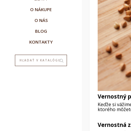
O NÁKUPE
O NÁS
BLOG
KONTAKTY
Vernostný 
V
P
(
Keďže si vážim
ktorého môžet
M
M
Vernostná z