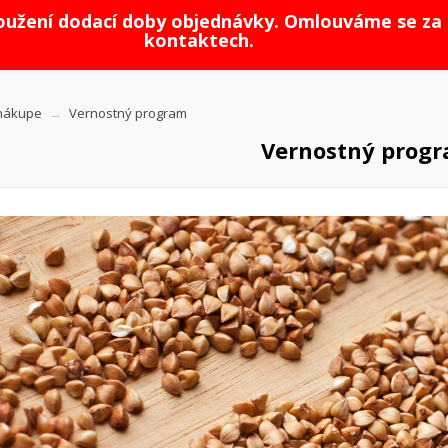
loužení dodací doby objednávky. Omlouváme se za 
kontaktech.
nákupe
Vernostný program
Vernostný prog