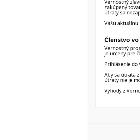
Vernostný zľav
add_circle_outline
zakúpený tova
útraty sa neza
Vašu aktuálnu z
Členstvo vo
Vernostný prog
je určený pre 
Prihlásenie do
Aby sa útrata 
útraty nie je m
Výhody z Verno