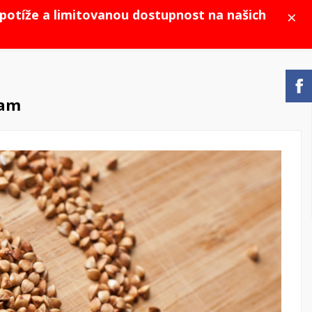
×
potíže a limitovanou dostupnost na našich
ram