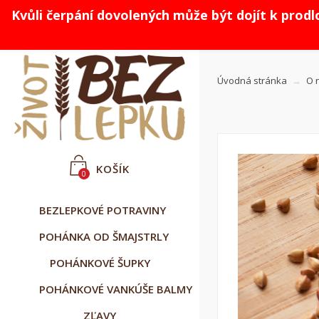
Kvůli čerpání dovolených může být dojít k prod



Slovenčina
CZK Kč
Prihlásiť sa
Úvodná stránka
O 
KOŠÍK
0
BEZLEPKOVÉ POTRAVINY
POHÁNKA OD ŠMAJSTRLY
POHÁNKOVÉ ŠUPKY
POHÁNKOVÉ VANKÚŠE BALMY
ZĽAVY