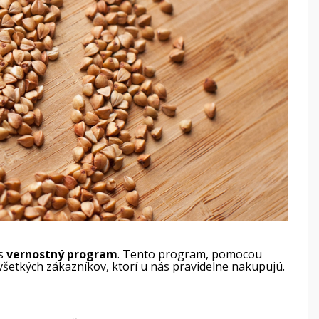
×
×
×
ás
vernostný program
. Tento program, pomocou
šetkých zákazníkov, ktorí u nás pravidelne nakupujú.
×
mu