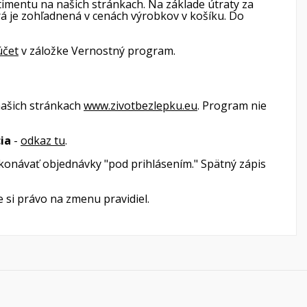
imentu na našich stránkach. Na základe útraty za
rá je zohľadnená v cenách výrobkov v košíku. Do
)
a
í
účet
v záložke Vernostný program.
našich stránkach
www.zivotbezlepku.eu
. Program nie
ia
-
odkaz tu
.
ykonávať objednávky "pod prihlásením." Spätný zápis
si právo na zmenu pravidiel.