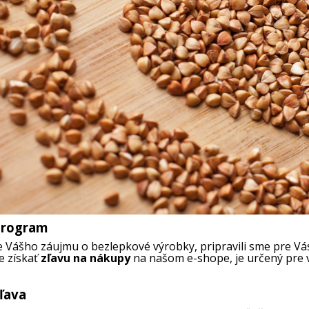
program
ytvoriť zoznam želaní
rihlásiť sa
(modalTitle))
e Vášho záujmu o bezlepkové výrobky, pripravili sme pre V
e získať
zľavu na nákupy
na našom e-shope, je určený pre v
ôj zoznam prianí
Názov zoznamu želaní
usíte byť prihlásený, aby ste si mohli výrobky uložiť do svojho zozna
((confirmMessage))
želaní.
ľava