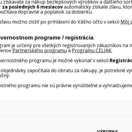
Vytvoriť nový zoznam
u získavate za nákup bezlepkových výrobkov a ďalšieho sort
r
za posledných 6 mesiacov
automaticky získate zľavu, kto
((cancelText))
((modalDeleteText)
počítava dopravné a poplatok za dobierku.
Zrušiť
Prihlásiť s
Zrušiť
Vytvoriť zoznam želan
ľavu možno zistiť po prihlásení do Vášho účtu v sekcii
Môj 
 vernostnom programe / registrácia
ram je určený pre všetkých registrovaných zákazníkov na 
členov
Partnerského programu
a
Programu CELIAK
.
 vernostného programu je možné vykonať v sekcii
Registrác
z objednávky započítala do obratu za nákupy, je potrebné v
ožný.
stného programu nie sú právne vynútiteľné a vyhradzujeme 
VÝROBKY