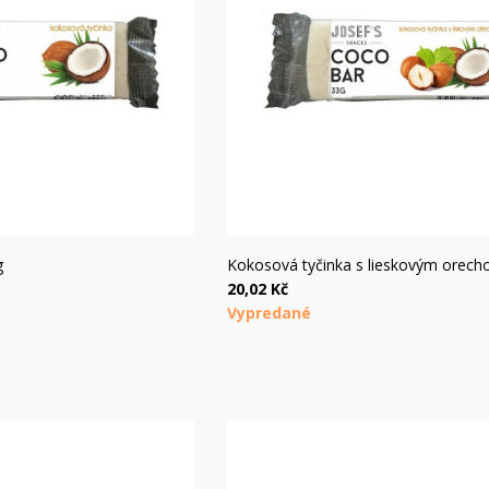
hly náhľad
Rýchly náhľad
g
Kokosová tyčinka s lieskovým orech
20,02 Kč
Vypredané