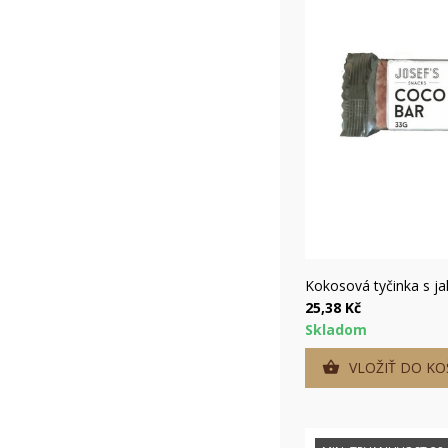
Rýc
Kokosová tyčinka s j
25,38 Kč
Skladom
VLOŽIŤ DO KO

V