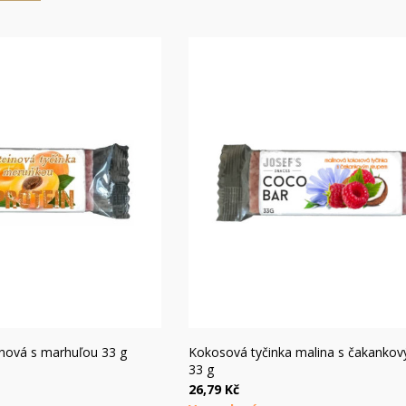
hly náhľad
Rýchly náhľad
ínová s marhuľou 33 g
Kokosová tyčinka malina s čakanko
33 g
26,79 Kč