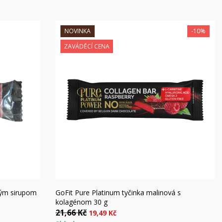
NOVINKA
-10%
ZAVÁDĚCÍ CENA
Rýchly náhľad
vým sirupom
GoFit Pure Platinum tyčinka malinová s
kolagénom 30 g
21,66 Kč
19,49 Kč