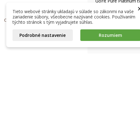
GoFit Pure Platinum ty
kolagénom 30 g
Tieto webové stránky ukladajú v súlade so zákonmi na vaše
21,66 Kč
19,49 Kč
zariadenie súbory, všeobecne nazývané cookies. Používaním
Skladom
Copyright © 2024, Život bez lepku spol. s r.o.
týchto stránok s tým vyjadrujete súhlas.
VLOŽIŤ DO KO

Podrobné nastavenie
Rozumiem
Platby a dop