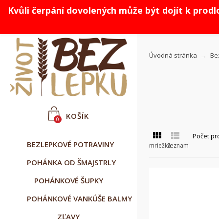
Kvůli čerpání dovolených může být dojít k prod



Slovenčina
CZK Kč
Prihlásiť sa
Úvodná stránka
Be
KOŠÍK
0


Počet pr
BEZLEPKOVÉ POTRAVINY
mriežka
Seznam
POHÁNKA OD ŠMAJSTRLY
POHÁNKOVÉ ŠUPKY
POHÁNKOVÉ VANKÚŠE BALMY
ZĽAVY