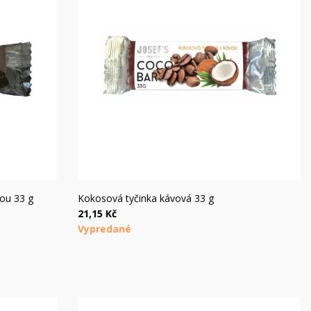
Rýchly náhľad
dou 33 g
Kokosová tyčinka kávová 33 g
21,15 Kč
Vypredané
×