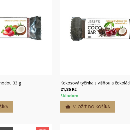
hly náhľad
Rýchly náhľad
ahodou 33 g
Kokosová tyčinka s višňou a čokolá
21,86 Kč
Skladom
ŠÍKA
VLOŽIŤ DO KOŠÍKA

ytvoriť zoznam želaní