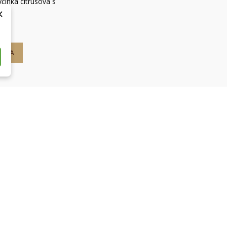
činka citrusová s
×
ŠÍKA
VÝROBKY
Akcia
Nové produkty
Môj
O NÁS
rava
Obchodné podmienky
Kontakty
Kontaktujte nás
Mapa 
INFORMÁCIE O E-SHOP

Život bez lepku spol. s r.