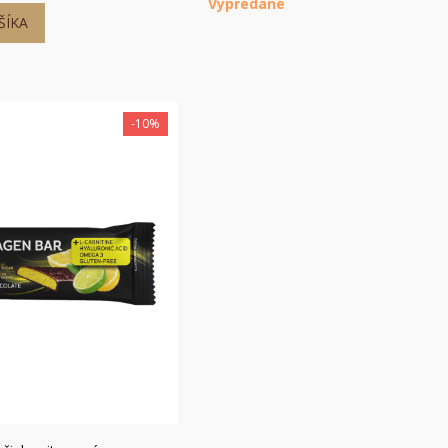
Vypredané
ŠÍKA
-10%
hly náhľad