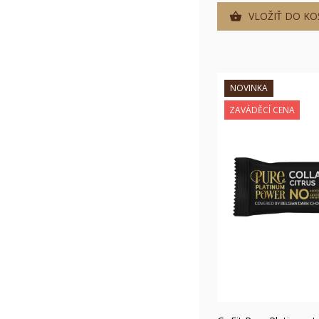
VLOŽIŤ DO KO

NOVINKA
ZAVÁDĚCÍ CENA
Rýc