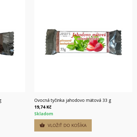
×
×
×
mu
)
a
í
Rýchly náhľad
g
Ovocná tyčinka jahodovo mätová 33 g
19,74 Kč
Skladom
VLOŽIŤ DO KOŠÍKA
