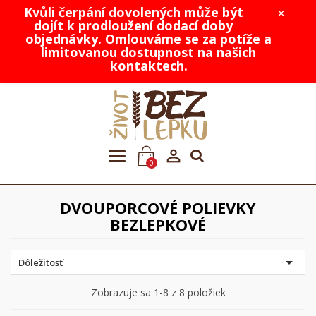
Kvůli čerpání dovolených může být
×
dojít k prodloužení dodací doby
objednávky. Omlouváme se za potíže a
limitovanou dostupnost na našich
kontaktech.

0
DVOUPORCOVÉ POLIEVKY
BEZLEPKOVÉ

Dôležitosť
Zobrazuje sa 1-8 z 8 položiek