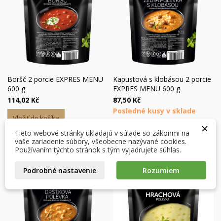
Boršč 2 porcie EXPRES MENU
Kapustová s klobásou 2 porcie
600 g
EXPRES MENU 600 g
×
×
Vytvoriť zoznam želaní
×
114,02 Kč
87,50 Kč
Prihlásiť sa
((modalTitle))
Posledné kusy v sklade
Vložiť do košíka
×
×
Môj zoznam prianí
Názov zoznamu želaní
Musíte byť prihlásený, aby ste si mohli výrobky uložiť do
Vložiť do košíka
Tieto webové stránky ukladajú v súlade so zákonmi na
((confirmMessage))
svojho zoznamu želaní.
vaše zariadenie súbory, všeobecne nazývané cookies.
Používaním týchto stránok s tým vyjadrujete súhlas.
Vytvoriť nový zoznam
add_circle_outline
((cancelText))
((modalDeleteText))
Podrobné nastavenie
Rozumiem
Zrušiť
Prihlásiť sa
Zrušiť
Vytvoriť zoznam želaní