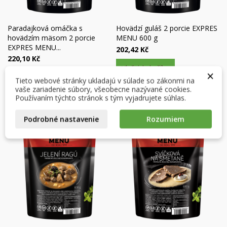
Paradajková omáčka s
Hovädzí guláš 2 porcie EXPRES
×
hovädzím mäsom 2 porcie
MENU 600 g
×
Vytvoriť zoznam želaní
×
EXPRES MENU...
Prihlásiť sa
202,42 Kč
((modalTitle))
220,10 Kč
Vložiť do košíka
×
Posledné kusy v sklade
×
Môj zoznam prianí
Názov zoznamu želaní
Musíte byť prihlásený, aby ste si mohli výrobky uložiť do
Tieto webové stránky ukladajú v súlade so zákonmi na
((confirmMessage))
svojho zoznamu želaní.
Vložiť do košíka
vaše zariadenie súbory, všeobecne nazývané cookies.
Používaním týchto stránok s tým vyjadrujete súhlas.
Vytvoriť nový zoznam
add_circle_outline
((cancelText))
((modalDeleteText))
Podrobné nastavenie
Rozumiem
Zrušiť
Prihlásiť sa
Zrušiť
Vytvoriť zoznam želaní