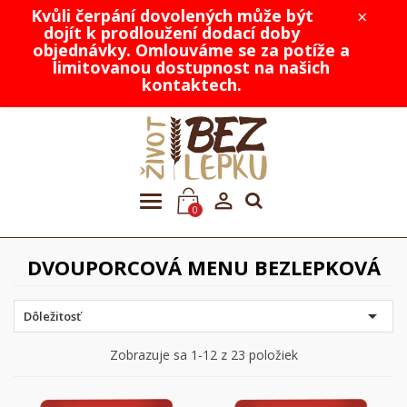
Kvůli čerpání dovolených může být
×
dojít k prodloužení dodací doby
objednávky. Omlouváme se za potíže a
limitovanou dostupnost na našich
kontaktech.

0
DVOUPORCOVÁ MENU BEZLEPKOVÁ

Dôležitosť
Zobrazuje sa 1-12 z 23 položiek