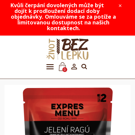
Kvůli čerpání dovolených může být
×
dojít k prodloužení dodací doby
objednávky. Omlouváme se za potíže a
limitovanou dostupnost na našich
kontaktech.

0