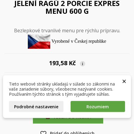
JELENÍ RAGÚ 2 PORCIE EXPRES
MENU 600 G
Bezlepkové trvanlivé menu pre rýchlu prípravu.
Vyrobené v Českej republike
×
×
Vytvoriť zoznam želaní
193,58 Kč
i
Prihlásiť sa
×
×
Môj zoznam prianí
Názov zoznamu želaní
Musíte byť prihlásený, aby ste si mohli výrobky uložiť do
Množstvo
Tieto webové stránky ukladajú v súlade so zákonmi na
svojho zoznamu želaní.
vaše zariadenie súbory, všeobecne nazývané cookies.
Používaním týchto stránok s tým vyjadrujete súhlas.
Vytvoriť nový zoznam
add_circle_outline
Podrobné nastavenie
Rozumiem
Zrušiť
Prihlásiť sa
Zrušiť
Vytvoriť zoznam želaní
VLOŽIŤ DO KOŠÍKA

favorite_border
Pridať do obľúbených