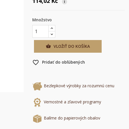
114,02 Kč
i
Množstvo
VLOŽIŤ DO KOŠÍKA

favorite_border
Pridať do obľúbených
Bezlepkové výrobky za rozumnú cenu
×
×
Vernostné a zľavové programy
×
Balíme do papierových obalov
mu