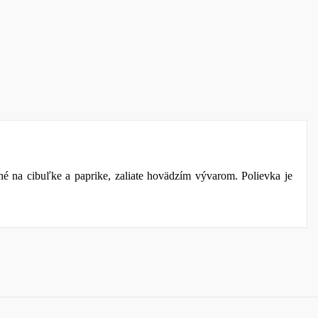
a
í
 na cibuľke a paprike, zaliate hovädzím vývarom. Polievka je