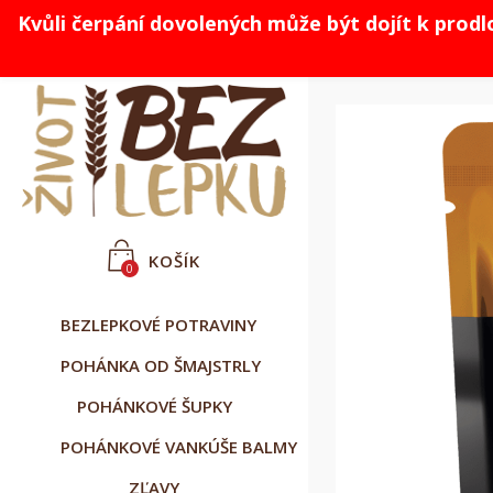
Kvůli čerpání dovolených může být dojít k prod



Slovenčina
CZK Kč
Prihlásiť sa
KOŠÍK
0
BEZLEPKOVÉ POTRAVINY
POHÁNKA OD ŠMAJSTRLY
POHÁNKOVÉ ŠUPKY
POHÁNKOVÉ VANKÚŠE BALMY
ZĽAVY