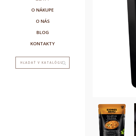
O NÁKUPE
O NÁS
BLOG
KONTAKTY
V
P
M
M