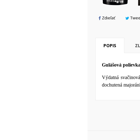
add_circle_outline
Zdieľať
Twee
POPIS
Z
Gulášová poliev
Výdatná svačinová
dochutená majorán