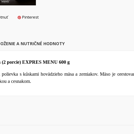
Vytvoriť nový zoznam
Zrušiť
Prihlásiť s
tnuť
Pinterest
Zrušiť
Vytvoriť zoznam želan
LOŽENIE A NUTRIČNÉ HODNOTY
ka (2 porcie) EXPRES MENU 600 g
 polievka s kúskami hovädzieho mäsa a zemiakov. Mäso je orestované
kou a cesnakom.