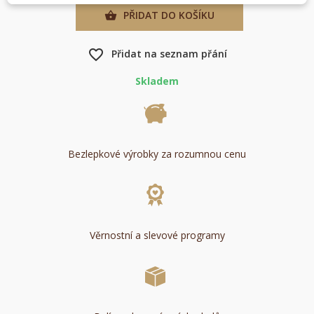
PŘIDAT DO KOŠÍKU

favorite_border
Přidat na seznam přání
Skladem
Bezlepkové výrobky za rozumnou cenu
Věrnostní a slevové programy