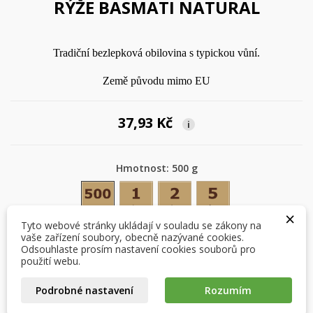
RÝŽE BASMATI NATURAL
Tradiční bezlepková obilovina s typickou vůní.
Země původu mimo EU
37,93 Kč
i
Hmotnost: 500 g
×
×
Vytvořit seznam přání
Přihlásit se
500 g
1 kg
2 kg
5 kg
×
×
Můj seznam přání
Tyto webové stránky ukládají v souladu se zákony na
Název seznamu přání
Musíte být přihlášen, abyste si mohli výrobky uložit do
vaše zařízení soubory, obecně nazývané cookies.
svého seznamu přání.
Počet
Odsouhlaste prosím nastavení cookies souborů pro
Vytvořit nový seznam
použití webu.
add_circle_outline
Zrušit
Přihlásit se
Podrobné nastavení
Rozumím
Zrušit
Vytvořit seznam přání