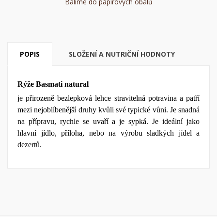
Balíme do papírových obalů
POPIS
SLOŽENÍ A NUTRIČNÍ HODNOTY
Rýže Basmati natural
je přirozeně bezlepková lehce stravitelná potravina a patří
mezi nejoblíbenější druhy kvůli své typické vůni.
J
e snadná
na přípravu, rychle se uvaří a je sypká. Je ideální jako
hlavní jídlo, příloha, nebo na výrobu sladkých jídel a
dezertů.