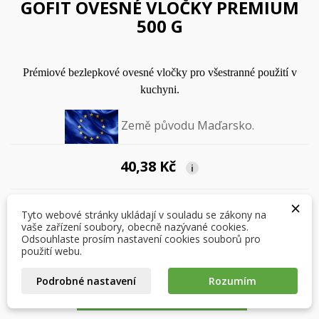
GOFIT OVESNÉ VLOČKY PREMIUM
500 G
Prémiové bezlepkové ovesné vločky pro všestranné použití v
kuchyni.
Země původu Maďarsko.
×
40,38 Kč
×
Vytvořit seznam přání
i
Přihlásit se
×
×
Můj seznam přání
Počet
Tyto webové stránky ukládají v souladu se zákony na
Název seznamu přání
Musíte být přihlášen, abyste si mohli výrobky uložit do
vaše zařízení soubory, obecně nazývané cookies.
svého seznamu přání.
Odsouhlaste prosím nastavení cookies souborů pro
Vytvořit nový seznam
použití webu.
add_circle_outline
Zrušit
Přihlásit se
Podrobné nastavení
Rozumím
Zrušit
Vytvořit seznam přání
PŘIDAT DO KOŠÍKU
