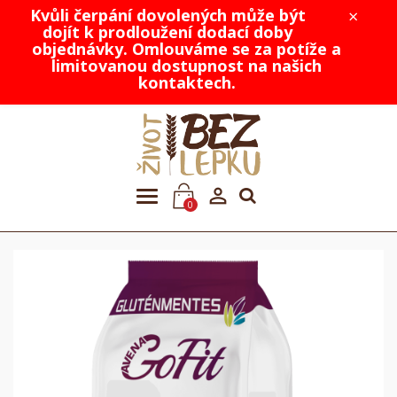
Kvůli čerpání dovolených může být
×
dojít k prodloužení dodací doby
objednávky. Omlouváme se za potíže a
limitovanou dostupnost na našich
kontaktech.

0