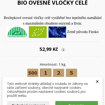
BIO OVESNÉ VLOČKY CELÉ
Bezlepkové ovesné vločky celé vyráběné bez tepelného namáhání
s maximálním obsahem enzymů a živin.
Země původu Finsko
52,99 Kč
i
Hmotnost: 1 kg
×
×
Vytvořit seznam přání
Přihlásit se
500 g
1 kg
2 kg
5 kg
×
×
Můj seznam přání
Tyto webové stránky ukládají v souladu se zákony na
Název seznamu přání
Musíte být přihlášen, abyste si mohli výrobky uložit do
vaše zařízení soubory, obecně nazývané cookies.
svého seznamu přání.
Počet
Odsouhlaste prosím nastavení cookies souborů pro
Vytvořit nový seznam
použití webu.
add_circle_outline
Zrušit
Přihlásit se