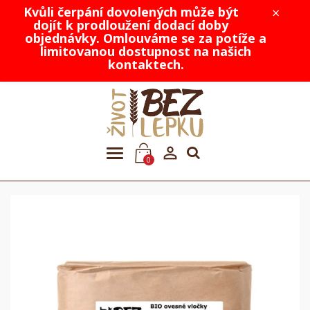
Kvůli čerpání dovolených může být
×
dojít k prodloužení dodací doby
objednávky. Omlouváme se za potíže a
limitovanou dostupnost na našich
kontaktech.

0