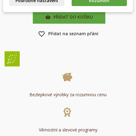
Podrobné nastavení
Rozumím
Zrušit
Vytvořit seznam přání
PŘIDAT DO KOŠÍKU

favorite_border
Přidat na seznam přání
Bezlepkové výrobky za rozumnou cenu
Věrnostní a slevové programy