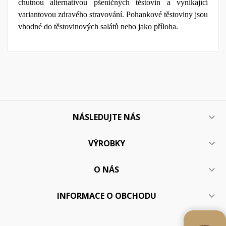
chutnou alternativou pšeničných těstovin a vynikající
variantovou zdravého stravování. Pohankové těstoviny jsou
vhodné do těstovinových salátů nebo jako příloha.
NÁSLEDUJTE NÁS

VÝROBKY

O NÁS

INFORMACE O OBCHODU
