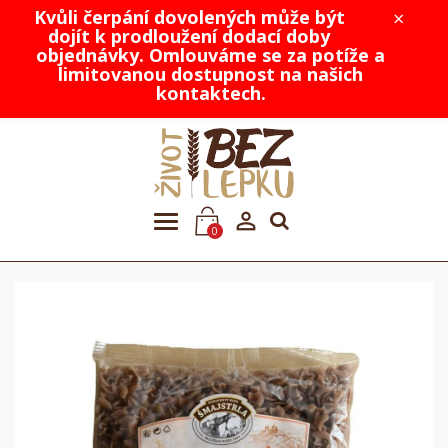
Kvůli čerpání dovolených může být
×
dojít k prodloužení dodací doby
objednávky. Omlouváme se za potíže a
limitovanou dostupnost na našich
kontaktech.

0