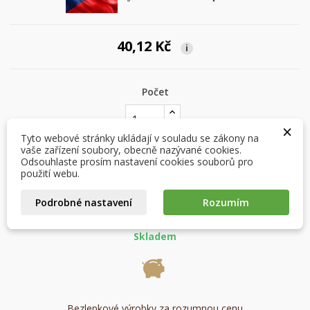
40,12 Kč
i
×
×
Počet
Vytvořit seznam přání
Přihlásit se
×
×
Můj seznam přání
Tyto webové stránky ukládají v souladu se zákony na
Název seznamu přání
Musíte být přihlášen, abyste si mohli výrobky uložit do
vaše zařízení soubory, obecně nazývané cookies.
svého seznamu přání.
Odsouhlaste prosím nastavení cookies souborů pro
PŘIDAT DO KOŠÍKU

Vytvořit nový seznam
použití webu.
add_circle_outline
Zrušit
Přihlásit se
Podrobné nastavení
Rozumím
Zrušit
Vytvořit seznam přání
favorite_border
Přidat na seznam přání
Skladem
Bezlepkové výrobky za rozumnou cenu