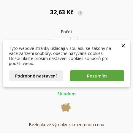
32,63 Kč
i
×
×
Vytvořit seznam přání
Přihlásit se
Počet
×
×
Můj seznam přání
Tyto webové stránky ukládají v souladu se zákony na
Název seznamu přání
Musíte být přihlášen, abyste si mohli výrobky uložit do
vaše zařízení soubory, obecně nazývané cookies.
svého seznamu přání.
Odsouhlaste prosím nastavení cookies souborů pro
Vytvořit nový seznam
použití webu.
add_circle_outline
PŘIDAT DO KOŠÍKU

Zrušit
Přihlásit se
Podrobné nastavení
Rozumím
Zrušit
Vytvořit seznam přání
favorite_border
Přidat na seznam přání
Skladem
Bezlepkové výrobky za rozumnou cenu