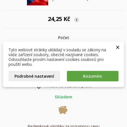
24,25 Kč
i
×
×
Vytvořit seznam přání
Přihlásit se
Počet
×
×
Můj seznam přání
Tyto webové stránky ukládají v souladu se zákony na
Název seznamu přání
Musíte být přihlášen, abyste si mohli výrobky uložit do
vaše zařízení soubory, obecně nazývané cookies.
svého seznamu přání.
Odsouhlaste prosím nastavení cookies souborů pro
Vytvořit nový seznam
použití webu.
add_circle_outline
PŘIDAT DO KOŠÍKU

Zrušit
Přihlásit se
Podrobné nastavení
Rozumím
Zrušit
Vytvořit seznam přání
favorite_border
Přidat na seznam přání
Skladem
Bezlepkové výrobky za rozumnou cenu