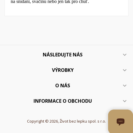
na snídani, svačinu nebo jen tak pro chuť.
NÁSLEDUJTE NÁS

VÝROBKY

O NÁS

INFORMACE O OBCHODU

Copyright © 2026, Život bez lepku spol. s r.o.