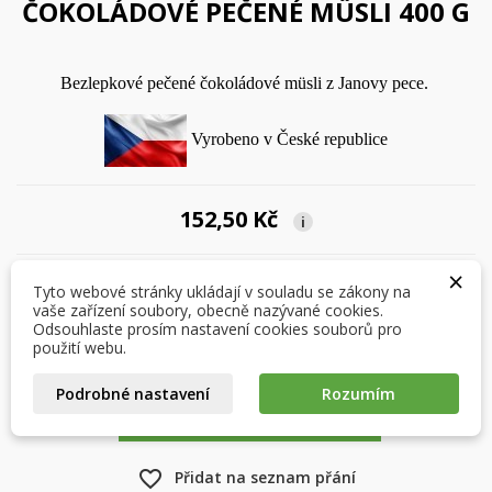
ČOKOLÁDOVÉ PEČENÉ MÜSLI 400 G
Bezlepkové pečené čokoládové müsli z Janovy pece.
Vyrobeno v České republice
×
152,50 Kč
×
Vytvořit seznam přání
i
Přihlásit se
×
×
Můj seznam přání
Počet
Tyto webové stránky ukládají v souladu se zákony na
Název seznamu přání
Musíte být přihlášen, abyste si mohli výrobky uložit do
vaše zařízení soubory, obecně nazývané cookies.
svého seznamu přání.
Odsouhlaste prosím nastavení cookies souborů pro
Vytvořit nový seznam
použití webu.
add_circle_outline
Zrušit
Přihlásit se
Podrobné nastavení
Rozumím
Zrušit
Vytvořit seznam přání
PŘIDAT DO KOŠÍKU

favorite_border
Přidat na seznam přání