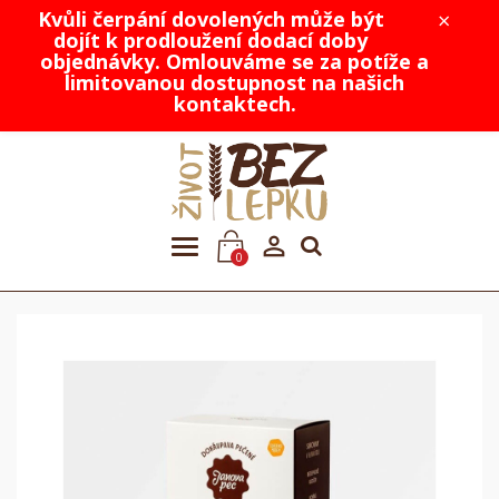
Kvůli čerpání dovolených může být
×
dojít k prodloužení dodací doby
objednávky. Omlouváme se za potíže a
limitovanou dostupnost na našich
kontaktech.

0