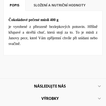
POPIS
SLOŽENÍ A NUTRIČNÍ HODNOTY
Čokoládové pečené müsli 400 g
je vyrobené z přirozeně bezlepkových potravin. Hříšně
křupavé a skvělá chuť, která stojí za to. To je müsli z
Janovy pece, které Vám zpříjemní chvíle při snídani nebo
svačině.
NÁSLEDUJTE NÁS

VÝROBKY
