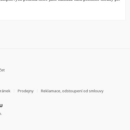
čet
tránek
Prodejny
Reklamace, odstoupení od smlouvy
U
o.