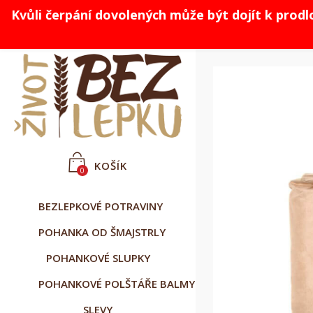
Kvůli čerpání dovolených může být dojít k prod



Čeština
CZK Kč
Přihlásit se
KOŠÍK
0
BEZLEPKOVÉ POTRAVINY
POHANKA OD ŠMAJSTRLY
POHANKOVÉ SLUPKY
POHANKOVÉ POLŠTÁŘE BALMY
SLEVY