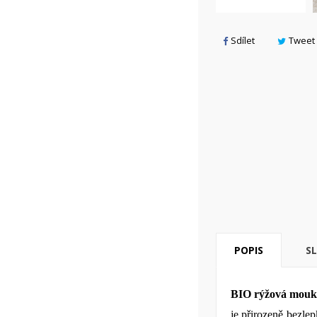
V
P
Sdílet
Tweet
M
add_circle_outline
POPIS
S
BIO rýžová mouk
je přirozeně bezle