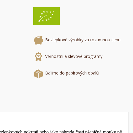
×
×
×
u
Bezlepkové výrobky za rozumnou cenu
e
í
Věrnostní a slevové programy
Balíme do papírových obalů
 bezlepkových pokrmů nebo jako náhrada části pšeničné mouky při