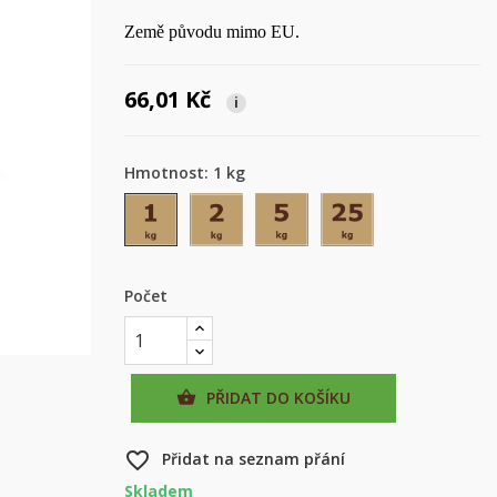
Země původu mimo EU.
66,01 Kč
i
Hmotnost: 1 kg
1 kg
2 kg
5 kg
25 kg
Počet
PŘIDAT DO KOŠÍKU

favorite_border
Přidat na seznam přání
Skladem