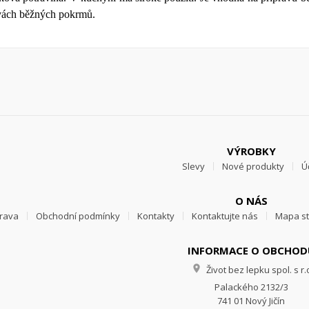
vách běžných pokrmů.
VÝROBKY
Slevy
Nové produkty
Ú
O NÁS
prava
Obchodní podmínky
Kontakty
Kontaktujte nás
Mapa s
INFORMACE O OBCHOD

Život bez lepku spol. s r.
Palackého 2132/3
741 01 Nový Jičín