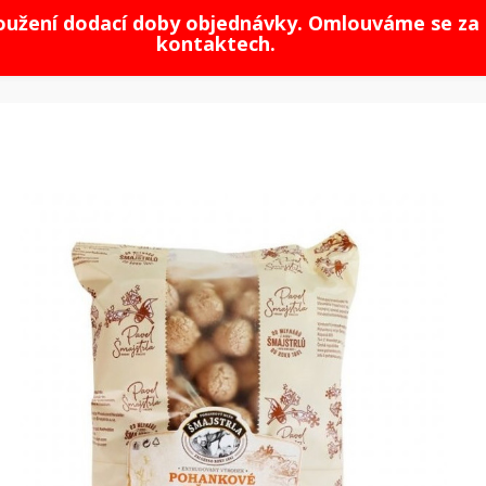
loužení dodací doby objednávky. Omlouváme se za 
kontaktech.