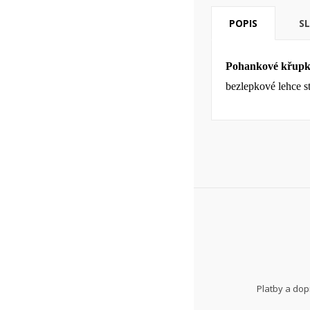
POPIS
S
Pohankové křupky
bezlepkové lehce st
Platby a do