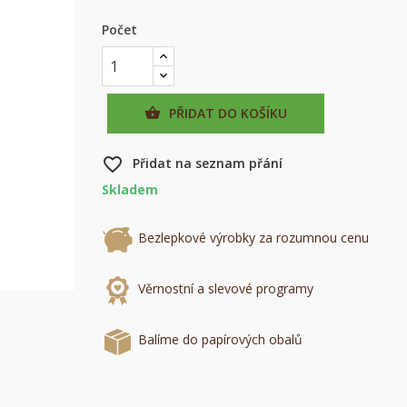
Počet
PŘIDAT DO KOŠÍKU

favorite_border
Přidat na seznam přání
Skladem
Bezlepkové výrobky za rozumnou cenu
×
×
Věrnostní a slevové programy
×
u
Balíme do papírových obalů
e
í