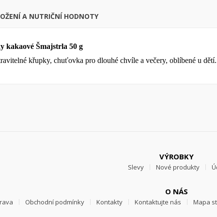
LOŽENÍ A NUTRIČNÍ HODNOTY
 kakaové Šmajstrla 50 g
ravitelné křupky, chuťovka pro dlouhé chvíle a večery, oblíbené u dětí.
VÝROBKY
Slevy
Nové produkty
Ú
O NÁS
prava
Obchodní podmínky
Kontakty
Kontaktujte nás
Mapa s