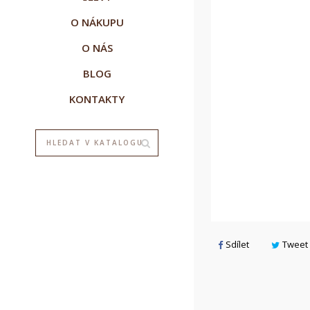
O NÁKUPU
O NÁS
BLOG
KONTAKTY
V
P
M
Sdílet
Tweet
add_circle_outline