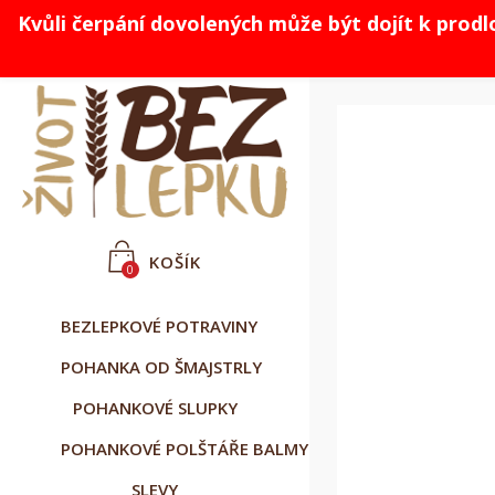
Kvůli čerpání dovolených může být dojít k prod



Čeština
CZK Kč
Přihlásit se
KOŠÍK
0
BEZLEPKOVÉ POTRAVINY
POHANKA OD ŠMAJSTRLY
POHANKOVÉ SLUPKY
POHANKOVÉ POLŠTÁŘE BALMY
SLEVY