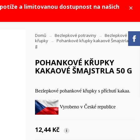
×
potíže a limitovanou dostupnost na našich
Domů
Bezlepkové potraviny
Bezlepkové
křupky
Pohankové křupky kakaové Šmajstrla 50
g
POHANKOVÉ KŘUPKY
KAKAOVÉ ŠMAJSTRLA 50 G
Bezlepkové pohankové křupky s příchutí kakaa.
Vyrobeno v České republice
12,44 Kč
i