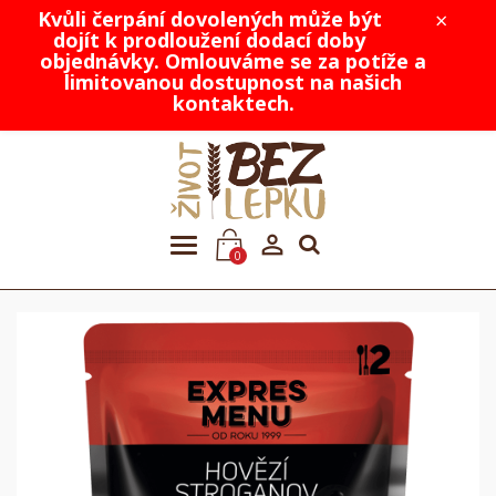
Kvůli čerpání dovolených může být
×
dojít k prodloužení dodací doby
objednávky. Omlouváme se za potíže a
limitovanou dostupnost na našich
kontaktech.

0