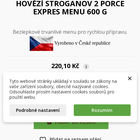
HOVĚZÍ STROGANOV 2 PORCE
EXPRES MENU 600 G
Bezlepkové trvanlivé menu pro rychlou přípravu.
Vyrobeno v České republice
×
×
Vytvořit seznam přání
Přihlásit se
220,10 Kč
i
×
×
Můj seznam přání
Tyto webové stránky ukládají v souladu se zákony na
Název seznamu přání
Musíte být přihlášen, abyste si mohli výrobky uložit do
Počet
vaše zařízení soubory, obecně nazývané cookies.
svého seznamu přání.
Odsouhlaste prosím nastavení cookies souborů pro
Vytvořit nový seznam
použití webu.
add_circle_outline
Zrušit
Přihlásit se
Podrobné nastavení
Rozumím
Zrušit
Vytvořit seznam přání
PŘIDAT DO KOŠÍKU

favorite_border
Přidat na seznam přání