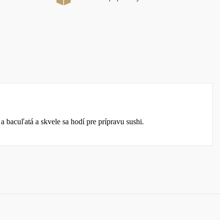
a
í
a bacuľatá a skvele sa hodí pre prípravu sushi.