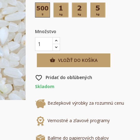
500 g
1 kg
2 kg
5 kg
Množstvo
VLOŽIŤ DO KOŠÍKA

favorite_border
Pridať do obľúbených
Skladom
×
Bezlepkové výrobky za rozumnú cenu
×
Vernostné a zľavové programy
×
mu
Balíme do papierových obalov