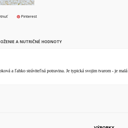
Vytvoriť nový zoznam
Zrušiť
Prihlásiť s
Zrušiť
Vytvoriť zoznam želan
tnuť
Pinterest
LOŽENIE A NUTRIČNÉ HODNOTY
pková a ľahko stráviteľná potravina. Je typická svojim tvarom - je malá 
VÝROBKY