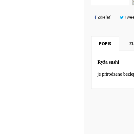
add_circle_outline
Zdieľať
Twee
POPIS
Z
Ryža sushi
je prirodzene bezle