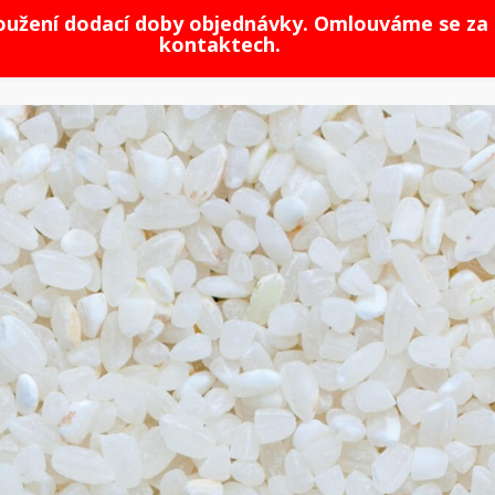
loužení dodací doby objednávky. Omlouváme se za 
kontaktech.