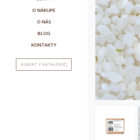
O NÁKUPE
O NÁS
BLOG
KONTAKTY
V
P
M
M