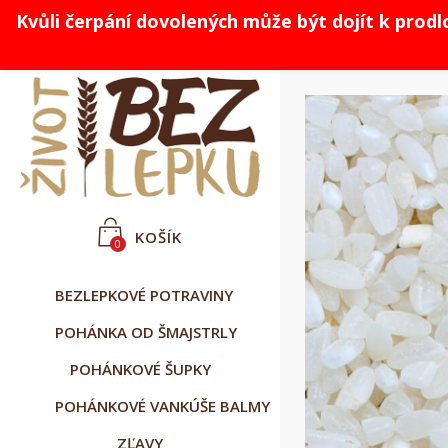
Kvůli čerpání dovolených může být dojít k prod



Slovenčina
CZK Kč
Prihlásiť sa
KOŠÍK
0
BEZLEPKOVÉ POTRAVINY
POHÁNKA OD ŠMAJSTRLY
POHÁNKOVÉ ŠUPKY
POHÁNKOVÉ VANKÚŠE BALMY
ZĽAVY