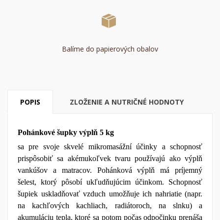
Balíme do papierových obalov
POPIS
ZLOŽENIE A NUTRIČNÉ HODNOTY
Pohánkové šupky výplň 5 kg
sa pre svoje skvelé mikromasážní účinky a schopnosť
prispôsobiť sa akémukoľvek tvaru používajú ako výplň
vankúšov a matracov. Pohánková výplň má príjemný
šelest, ktorý pôsobí ukľudňujúcim účinkom. Schopnosť
šupiek uskladňovať vzduch umožňuje ich nahriatie (napr.
na kachľových kachliach, radiátoroch, na slnku) a
akumuláciu tepla, ktoré sa potom počas odpočinku prenáša