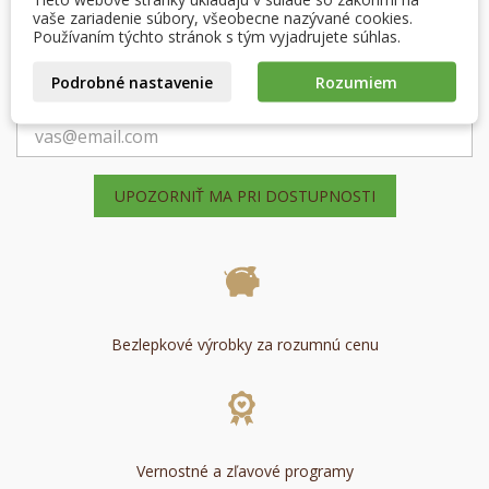
svojho zoznamu želaní.
favorite_border
Pridať do obľúbených
vaše zariadenie súbory, všeobecne nazývané cookies.
Používaním týchto stránok s tým vyjadrujete súhlas.
Vytvoriť nový zoznam
add_circle_outline
Vypredané
Podrobné nastavenie
Rozumiem
Zrušiť
Prihlásiť sa
Zrušiť
Vytvoriť zoznam želaní
UPOZORNIŤ MA PRI DOSTUPNOSTI
Bezlepkové výrobky za rozumnú cenu
Vernostné a zľavové programy