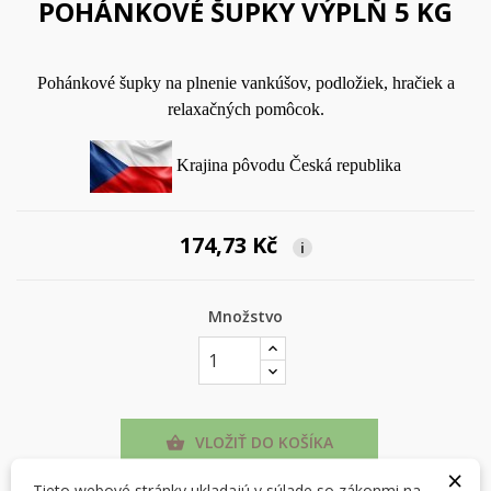
POHÁNKOVÉ ŠUPKY VÝPLŇ 5 KG
Pohánkové šupky na plnenie vankúšov, podložiek, hračiek a
relaxačných pomôcok.
Krajina pôvodu Česká republika
174,73 Kč
i
Množstvo
×
×
Vytvoriť zoznam želaní
Prihlásiť sa
VLOŽIŤ DO KOŠÍKA

×
×
Môj zoznam prianí
Názov zoznamu želaní
Musíte byť prihlásený, aby ste si mohli výrobky uložiť do
Tieto webové stránky ukladajú v súlade so zákonmi na