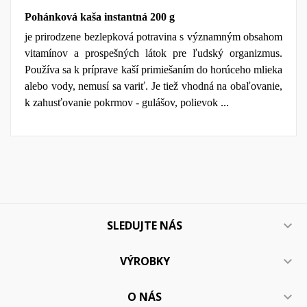
Pohánková kaša instantná 200 g
je prirodzene bezlepková potravina s významným obsahom
vitamínov a prospešných látok pre ľudský organizmus.
Používa sa k príprave kaší primiešaním do horúceho mlieka
alebo vody, nemusí sa variť. Je tiež vhodná na obaľovanie,
k zahusťovanie pokrmov - gulášov, polievok ...
SLEDUJTE NÁS

VÝROBKY

O NÁS
