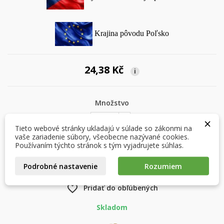
Krajina pôvodu Poľsko
24,38 Kč
i
×
×
Vytvoriť zoznam želaní
Prihlásiť sa
Množstvo
×
×
Môj zoznam prianí
Názov zoznamu želaní
Musíte byť prihlásený, aby ste si mohli výrobky uložiť do
Tieto webové stránky ukladajú v súlade so zákonmi na
svojho zoznamu želaní.
vaše zariadenie súbory, všeobecne nazývané cookies.
Používaním týchto stránok s tým vyjadrujete súhlas.
Vytvoriť nový zoznam
add_circle_outline
VLOŽIŤ DO KOŠÍKA

Podrobné nastavenie
Rozumiem
Zrušiť
Prihlásiť sa
Zrušiť
Vytvoriť zoznam želaní
favorite_border
Pridať do obľúbených
Skladom