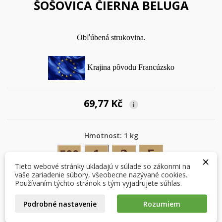
ŠOŠOVICA ČIERNA BELUGA
Obľúbená strukovina.
Krajina pôvodu Francúzsko
69,77 Kč
i
×
×
Vytvoriť zoznam želaní
Prihlásiť sa
Hmotnost: 1 kg
500 g
1 kg
2 kg
5 kg
×
×
Môj zoznam prianí
Názov zoznamu želaní
Musíte byť prihlásený, aby ste si mohli výrobky uložiť do
Tieto webové stránky ukladajú v súlade so zákonmi na
svojho zoznamu želaní.
vaše zariadenie súbory, všeobecne nazývané cookies.
Používaním týchto stránok s tým vyjadrujete súhlas.
Vytvoriť nový zoznam
add_circle_outline
Množstvo
Podrobné nastavenie
Rozumiem
Zrušiť
Prihlásiť sa
Zrušiť
Vytvoriť zoznam želaní