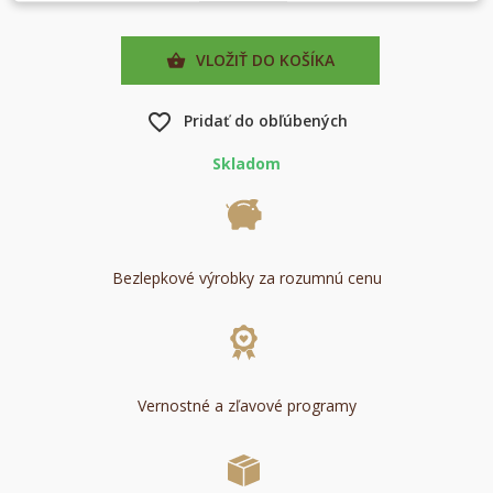
VLOŽIŤ DO KOŠÍKA

favorite_border
Pridať do obľúbených
Skladom
Bezlepkové výrobky za rozumnú cenu
Vernostné a zľavové programy