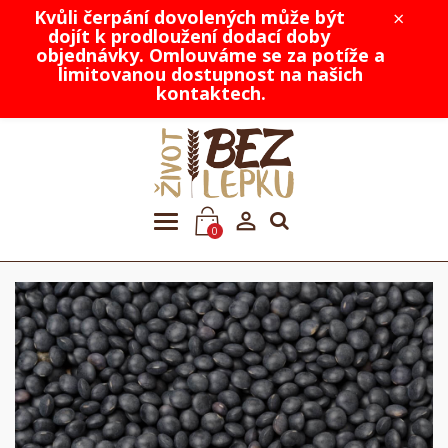
Kvůli čerpání dovolených může být
×
dojít k prodloužení dodací doby
objednávky. Omlouváme se za potíže a
limitovanou dostupnost na našich
kontaktech.

0