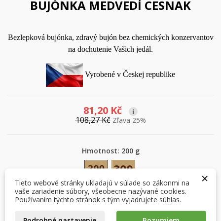
BUJÓNKA MEDVEDÍ CESNAK
Bezlepková bujónka, zdravý bujón bez chemických konzervantov
na dochutenie Vašich jedál.
Vyrobené v Českej republike
81,20 Kč
i
108,27 Kč
Zľava 25%
×
×
Vytvoriť zoznam želaní
Prihlásiť sa
Hmotnost: 200 g
200 g
300 g
×
×
Môj zoznam prianí
Názov zoznamu želaní
Musíte byť prihlásený, aby ste si mohli výrobky uložiť do
Tieto webové stránky ukladajú v súlade so zákonmi na
svojho zoznamu želaní.
vaše zariadenie súbory, všeobecne nazývané cookies.
Používaním týchto stránok s tým vyjadrujete súhlas.
Vytvoriť nový zoznam
add_circle_outline
Množstvo
Podrobné nastavenie
Rozumiem