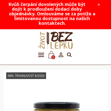
Kvůli čerpání dovolených může být
×
dojít k prodloužení dodací doby
objednávky. Omlouváme se za potíže a
limitovanou dostupnost na našich
kontaktech.

0
MIN. TRVANLIVOST 8/2026