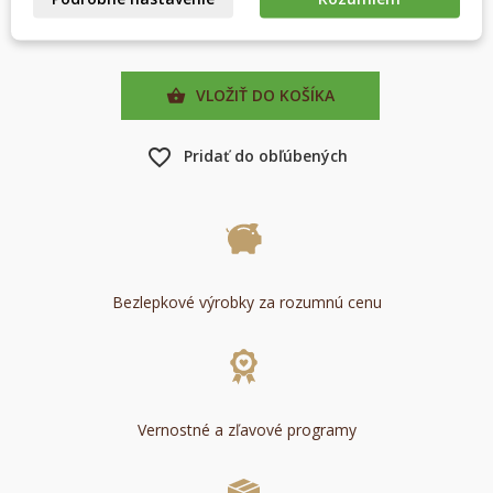
Zrušiť
Prihlásiť sa
Zrušiť
Vytvoriť zoznam želaní
VLOŽIŤ DO KOŠÍKA

favorite_border
Pridať do obľúbených
Bezlepkové výrobky za rozumnú cenu
Vernostné a zľavové programy