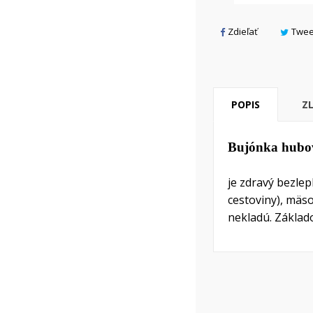
add_circle_outline
Zdieľať
Twee
POPIS
Z
Bujónka hubo
je zdravý bezle
cestoviny), mäs
nekladú. Základo