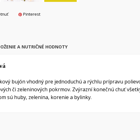
želaní.
Vytvoriť nový zoznam
tnuť
Pinterest
Zrušiť
Prihlásiť s
Zrušiť
Vytvoriť zoznam želan
LOŽENIE A NUTRIČNÉ HODNOTY
vá
pkový bujón vhodný pre jednoduchú a rýchlu prípravu polievo
ových či zeleninových pokrmov. Zvýrazní konečnú chuť všetký
m sú huby, zelenina, korenie a bylinky.