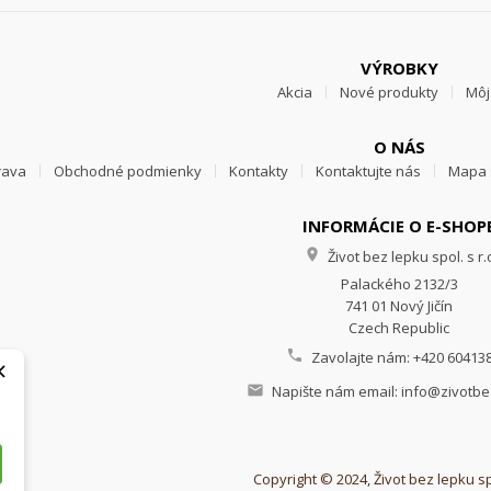
VÝROBKY
Akcia
Nové produkty
Môj
O NÁS
rava
Obchodné podmienky
Kontakty
Kontaktujte nás
Mapa 
INFORMÁCIE O E-SHOP

Život bez lepku spol. s r.
Palackého 2132/3
741 01 Nový Jičín
Czech Republic

Zavolajte nám:
+420 60413
×

Napište nám email:
info@zivotbe
Copyright © 2024, Život bez lepku spo