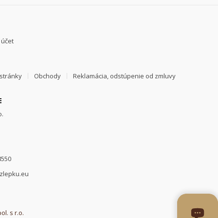
 účet
stránky
Obchody
Reklamácia, odstúpenie od zmluvy
E
o.
8550
zlepku.eu
l. s r.o.