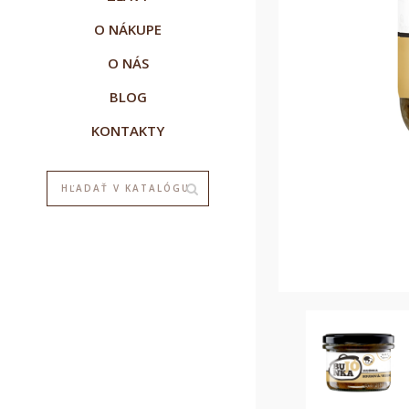
O NÁKUPE
O NÁS
BLOG
KONTAKTY
V
P
M
M