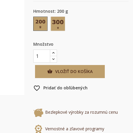
Hmotnost: 200 g
200 g
300 g
Množstvo
VLOŽIŤ DO KOŠÍKA

favorite_border
Pridať do obľúbených
×
×
Bezlepkové výrobky za rozumnú cenu
×
Vernostné a zľavové programy
mu