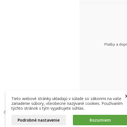
Platby a dop
Tieto webové stránky ukladajú v súlade so zákonmi na vaše
zariadenie súbory, všeobecne nazývané cookies. Používaním
týchto stránok s tým vyjadrujete súhlas.
Copyright © 2024, Život bez lepku spol. s r.o.
Podrobné nastavenie
Rozumiem