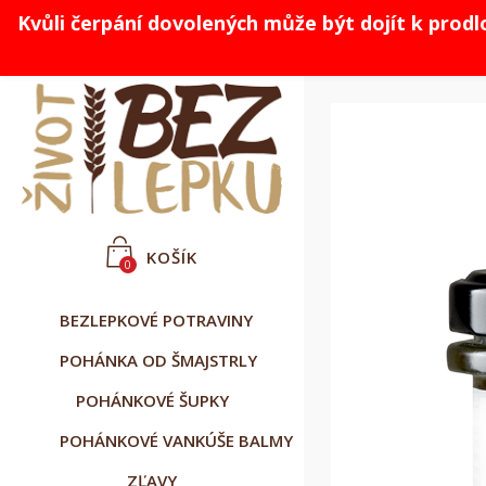
Kvůli čerpání dovolených může být dojít k prod



Slovenčina
CZK Kč
Prihlásiť sa
KOŠÍK
0
BEZLEPKOVÉ POTRAVINY
POHÁNKA OD ŠMAJSTRLY
POHÁNKOVÉ ŠUPKY
POHÁNKOVÉ VANKÚŠE BALMY
ZĽAVY