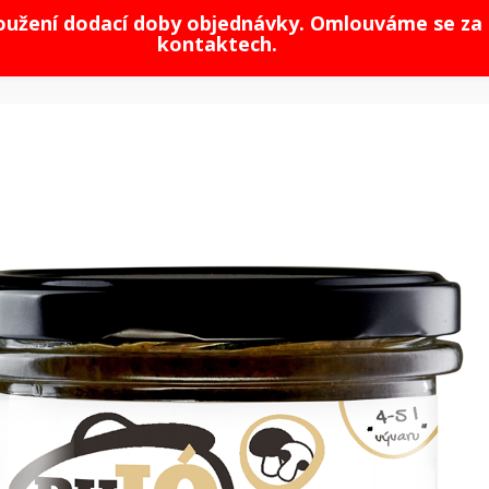
loužení dodací doby objednávky. Omlouváme se za 
kontaktech.