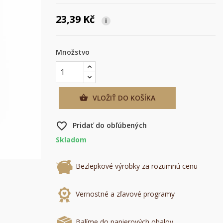
23,39 Kč
i
Množstvo
VLOŽIŤ DO KOŠÍKA

favorite_border
Pridať do obľúbených
Skladom
×
Bezlepkové výrobky za rozumnú cenu
×
Vernostné a zľavové programy
×
mu
Balíme do papierových obalov