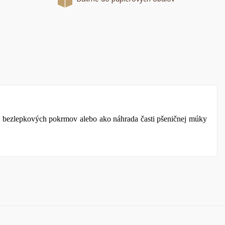
a
í
vu bezlepkových pokrmov alebo ako náhrada časti pšeničnej múky