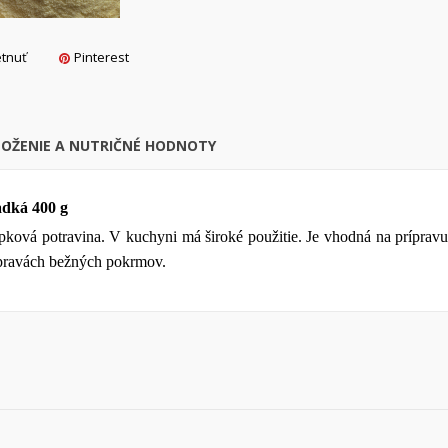
Vytvoriť nový zoznam
Zrušiť
Prihlásiť s
tnuť
Pinterest
Zrušiť
Vytvoriť zoznam želan
LOŽENIE A NUTRIČNÉ HODNOTY
dká 400 g
epková potravina. V kuchyni má široké použitie. Je vhodná na prípra
pravách bežných pokrmov.