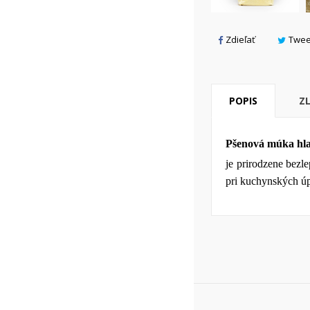
add_circle_outline
Zdieľať
Twee
POPIS
Z
Pšenová múka hla
je prirodzene bezl
pri kuchynských ú