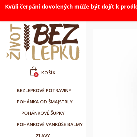
Kvůli čerpání dovolených může být dojít k prod



Slovenčina
CZK Kč
Prihlásiť sa
KOŠÍK
0
BEZLEPKOVÉ POTRAVINY
POHÁNKA OD ŠMAJSTRLY
POHÁNKOVÉ ŠUPKY
POHÁNKOVÉ VANKÚŠE BALMY
ZĽAVY