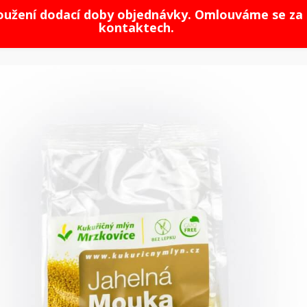
loužení dodací doby objednávky. Omlouváme se za 
kontaktech.