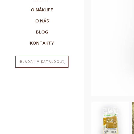
O NÁKUPE
O NÁS
BLOG
KONTAKTY
V
P
M
M