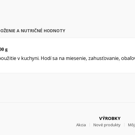
Zrušiť
Prihlásiť s
Zrušiť
Vytvoriť zoznam želan
LOŽENIE A NUTRIČNÉ HODNOTY
00 g
oužitie v kuchyni. Hodí sa na miesenie, zahusťovanie, obaľo
VÝROBKY
Akcia
Nové produkty
Môj