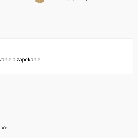
a
í
vanie a zapekanie.
 účet