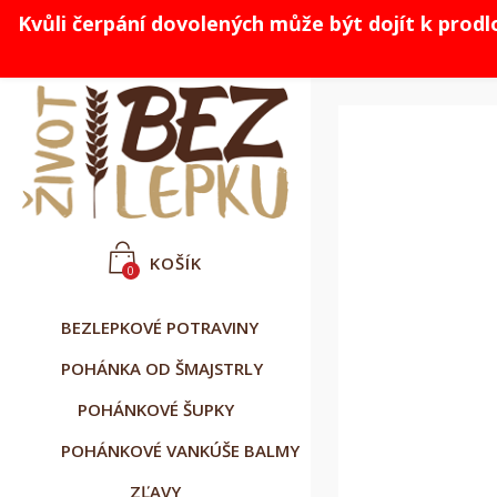
Kvůli čerpání dovolených může být dojít k prod



Slovenčina
CZK Kč
Prihlásiť sa
KOŠÍK
0
BEZLEPKOVÉ POTRAVINY
POHÁNKA OD ŠMAJSTRLY
POHÁNKOVÉ ŠUPKY
POHÁNKOVÉ VANKÚŠE BALMY
ZĽAVY