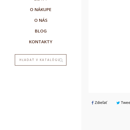
O NÁKUPE
O NÁS
BLOG
KONTAKTY
V
P
Zdieľať
Twee
M
M
add_circle_outline