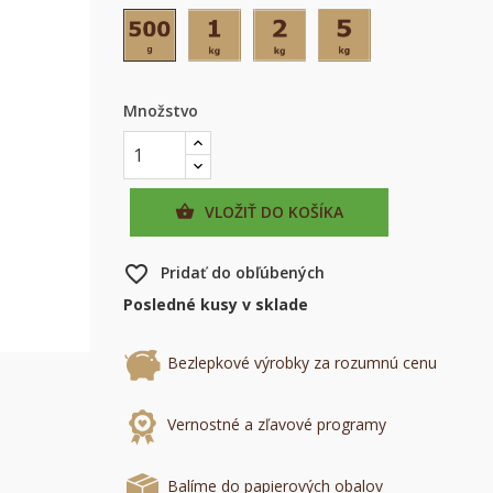
500 g
1 kg
2 kg
5 kg
Množstvo
VLOŽIŤ DO KOŠÍKA

favorite_border
Pridať do obľúbených
Posledné kusy v sklade
×
×
Bezlepkové výrobky za rozumnú cenu
×
mu
Vernostné a zľavové programy
Balíme do papierových obalov