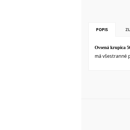
POPIS
Z
Ovsená krupica 5
má všestranné p