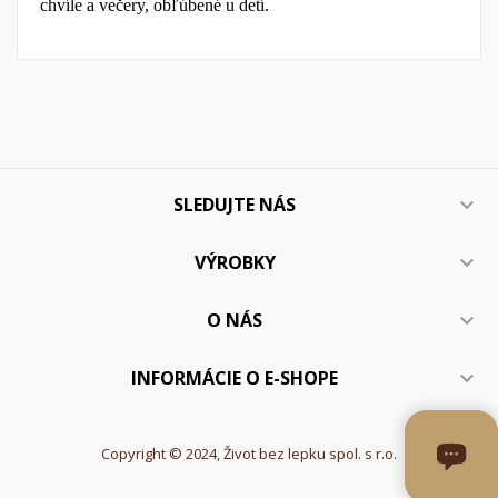
chvíle a večery, obľúbené u detí.
SLEDUJTE NÁS

VÝROBKY

O NÁS

INFORMÁCIE O E-SHOPE

Copyright © 2024, Život bez lepku spol. s r.o.