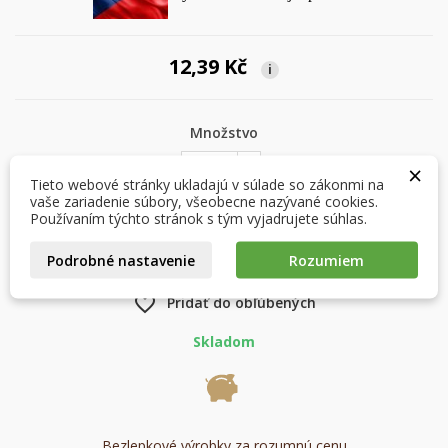
12,39 Kč
i
×
×
Vytvoriť zoznam želaní
Prihlásiť sa
Množstvo
×
×
Môj zoznam prianí
Názov zoznamu želaní
Musíte byť prihlásený, aby ste si mohli výrobky uložiť do
Tieto webové stránky ukladajú v súlade so zákonmi na
svojho zoznamu želaní.
vaše zariadenie súbory, všeobecne nazývané cookies.
Používaním týchto stránok s tým vyjadrujete súhlas.
Vytvoriť nový zoznam
add_circle_outline
VLOŽIŤ DO KOŠÍKA

Podrobné nastavenie
Rozumiem
Zrušiť
Prihlásiť sa
Zrušiť
Vytvoriť zoznam želaní
favorite_border
Pridať do obľúbených
Skladom
Bezlepkové výrobky za rozumnú cenu