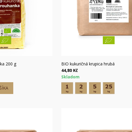
želaní.
Vytvoriť nový zoznam
((cancelText))
((modalDeleteText)
Zrušiť
Prihlásiť s
Zrušiť
Vytvoriť zoznam želan
hly náhľad
Rýchly náhľad
nka 200 g
BIO kukuričná krupica hrubá
44,80 Kč
Skladom
ŠÍKA