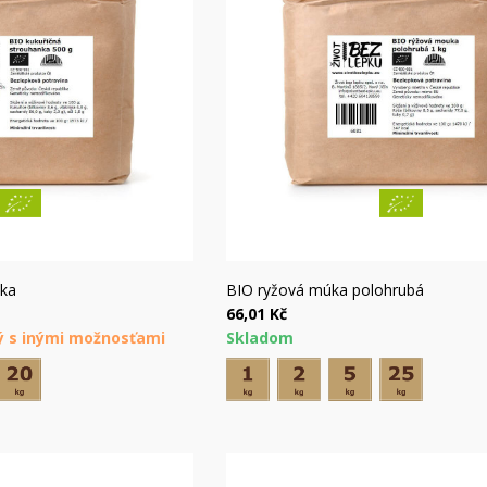
hly náhľad
Rýchly náhľad
nka
BIO ryžová múka polohrubá
66,01 Kč
ý s inými možnosťami
Skladom