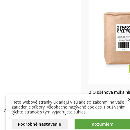
Rýc
BIO pšenová múka hl
57,48 Kč
Tieto webové stránky ukladajú v súlade so zákonmi na vaše
Skladom
zariadenie súbory, všeobecne nazývané cookies. Používaním
Copyright © 2024, Život bez lepku spol. s r.o.
týchto stránok s tým vyjadrujete súhlas.
Podrobné nastavenie
Rozumiem