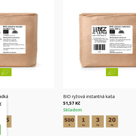
hly náhľad
Rýchly náhľad
adká
BIO ryžová instantná kaša
×
51,57 Kč
Skladom