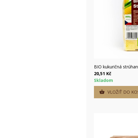
add_circle_outline
Rýc
BIO kukuričná strúha
20,51 Kč
Skladom
VLOŽIŤ DO KO
