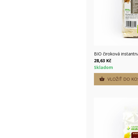
Rýc
BIO čiroková instantn
28,63 Kč
Skladom
VLOŽIŤ DO KO

V
P
(
M
M