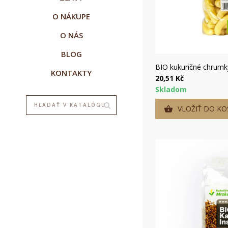
O NÁKUPE
O NÁS
BLOG
Rýc
BIO kukuričné chrumky
KONTAKTY
20,51 Kč
Skladom
VLOŽIŤ DO KO
