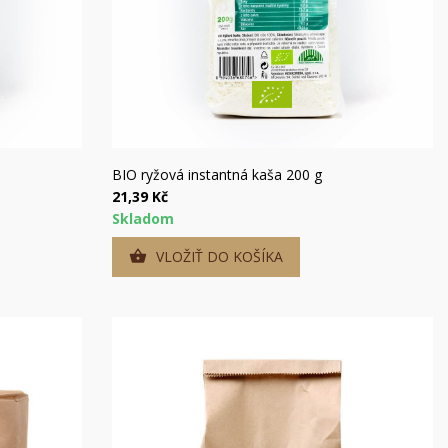
Rýchly náhľad
BIO ryžová instantná kaša 200 g
21,39 Kč
Skladom
VLOŽIŤ DO KOŠÍKA

×
×
×
×
mu