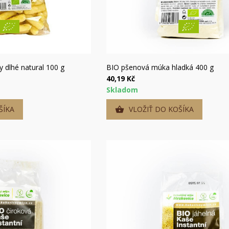
hly náhľad
Rýchly náhľad
 dlhé natural 100 g
BIO pšenová múka hladká 400 g
40,19 Kč
Skladom
ŠÍKA
VLOŽIŤ DO KOŠÍKA
