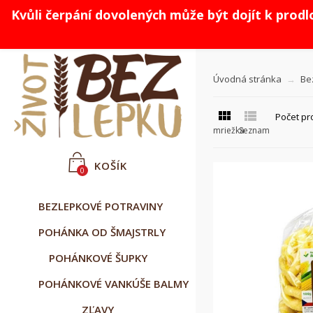
Kvůli čerpání dovolených může být dojít k prod



Slovenčina
CZK Kč
Prihlásiť sa
Úvodná stránka
Be


Počet pr
mriežka
Seznam
KOŠÍK
0
BEZLEPKOVÉ POTRAVINY
POHÁNKA OD ŠMAJSTRLY
POHÁNKOVÉ ŠUPKY
POHÁNKOVÉ VANKÚŠE BALMY
ZĽAVY