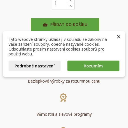
×
×
Vytvořit seznam přání
Přihlásit se
PŘIDAT DO KOŠÍKU

×
×
Můj seznam přání
Tyto webové stránky ukládají v souladu se zákony na
Název seznamu přání
Musíte být přihlášen, abyste si mohli výrobky uložit do
favorite_border
Přidat na seznam přání
vaše zařízení soubory, obecně nazývané cookies.
svého seznamu přání.
Odsouhlaste prosím nastavení cookies souborů pro
Ušijeme do14 dnů
Vytvořit nový seznam
použití webu.
add_circle_outline
Zrušit
Přihlásit se
Podrobné nastavení
Rozumím
Zrušit
Vytvořit seznam přání
Bezlepkové výrobky za rozumnou cenu
Věrnostní a slevové programy