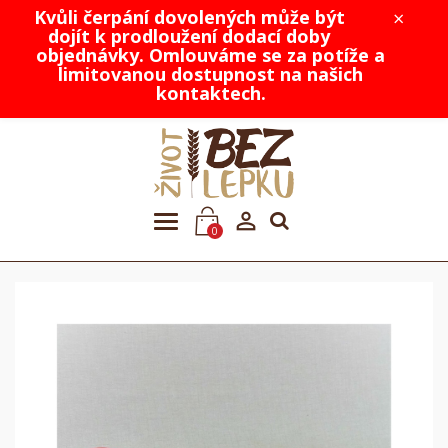
Kvůli čerpání dovolených může být
×
dojít k prodloužení dodací doby
objednávky. Omlouváme se za potíže a
limitovanou dostupnost na našich
kontaktech.

0