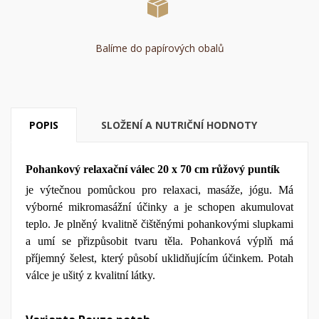
Balíme do papírových obalů
POPIS
SLOŽENÍ A NUTRIČNÍ HODNOTY
Pohankový relaxační válec 20 x 70 cm růžový puntík
je výte
čnou pomůckou pro relaxaci, masáže, jógu. Má
výborné mikromasážní účinky a je schopen akumulovat
teplo. Je plněný kvalitně čištěnými pohankovými slupkami
a umí se přizpůsobit tvaru těla. Pohanková výplň má
příjemný šelest, který působí uklidňujícím účinkem. Potah
v
álce je ušitý z kvalitní látky.