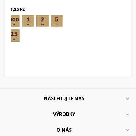
33,55 Kč
NÁSLEDUJTE NÁS

VÝROBKY

O NÁS
