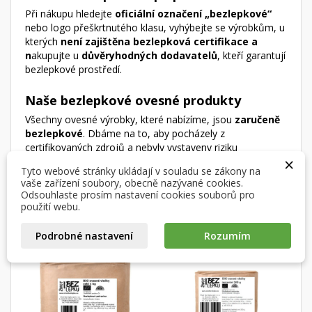
Při nákupu hledejte
oficiální označení „bezlepkové“
nebo logo přeškrtnutého klasu, vyhýbejte se výrobkům, u
kterých
není zajištěna bezlepková certifikace a
n
akupujte u
důvěryhodných dodavatelů
, kteří garantují
bezlepkové prostředí.
Naše bezlepkové ovesné produkty
×
Všechny ovesné výrobky, které nabízíme, jsou
zaručeně
×
Vytvořit seznam přání
×
Přihlásit se
bezlepkové
. Dbáme na to, aby pocházely z
((modalTitle))
certifikovaných zdrojů a nebyly vystaveny riziku
×
×
kontaminace v žádné fázi výroby.
Můj seznam přání
Tyto webové stránky ukládají v souladu se zákony na
Název seznamu přání
Musíte být přihlášen, abyste si mohli výrobky uložit do
((confirmMessage))
vaše zařízení soubory, obecně nazývané cookies.
svého seznamu přání.
Odsouhlaste prosím nastavení cookies souborů pro
RELATED PRODUCTS
Vytvořit nový seznam
použití webu.
add_circle_outline
((cancelText))
((modalDeleteText))
Zrušit
Přihlásit se
Podrobné nastavení
Rozumím
Zrušit
Vytvořit seznam přání