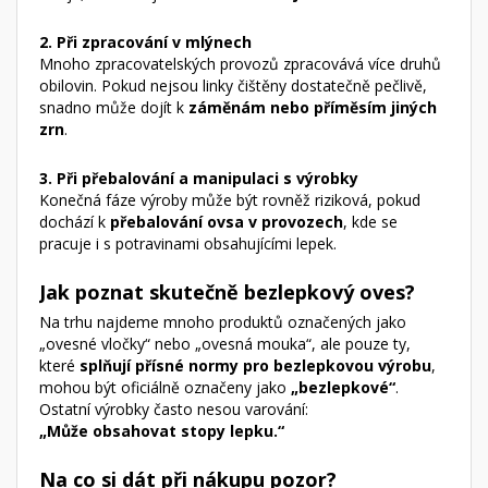
2. Při zpracování v mlýnech
Mnoho zpracovatelských provozů zpracovává více druhů
obilovin. Pokud nejsou linky čištěny dostatečně pečlivě,
snadno může dojít k
záměnám nebo příměsím jiných
zrn
.
3. Při přebalování a manipulaci s výrobky
Konečná fáze výroby může být rovněž riziková, pokud
dochází k
přebalování ovsa v provozech
, kde se
pracuje i s potravinami obsahujícími lepek.
Jak poznat skutečně bezlepkový oves?
Na trhu najdeme mnoho produktů označených jako
„ovesné vločky“ nebo „ovesná mouka“, ale pouze ty,
které
splňují přísné normy pro bezlepkovou výrobu
,
mohou být oficiálně označeny jako
„bezlepkové“
.
Ostatní výrobky často nesou varování:
„Může obsahovat stopy lepku.“
Na co si dát při nákupu pozor?