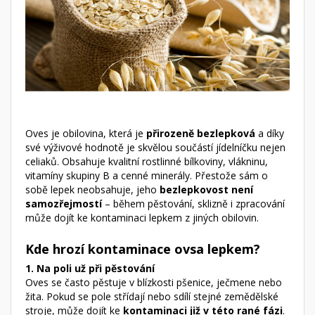
Oves je obilovina, která je
přirozeně bezlepková
a díky
své výživové hodnotě je skvělou součástí jídelníčku nejen
celiaků. Obsahuje kvalitní rostlinné bílkoviny, vlákninu,
vitamíny skupiny B a cenné minerály. Přestože sám o
sobě lepek neobsahuje, jeho
bezlepkovost není
samozřejmostí
– během pěstování, sklizně i zpracování
může dojít ke kontaminaci lepkem z jiných obilovin.
Kde hrozí kontaminace ovsa lepkem?
1. Na poli už při pěstování
Oves se často pěstuje v blízkosti pšenice, ječmene nebo
žita. Pokud se pole střídají nebo sdílí stejné zemědělské
stroje, může dojít ke
kontaminaci již v této rané fázi
.