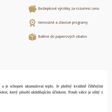
Bezlepkové výrobky za rozumnú cenu
×
×
Vernostné a zľavové programy
×
mu
Balíme do papierových obalov
a
í
a je schopen akumulovat teplo. Je plněný kvalitně čištěnými
lest, který působí uklidňujícím účinkem. Potah v
álce je ušitý z