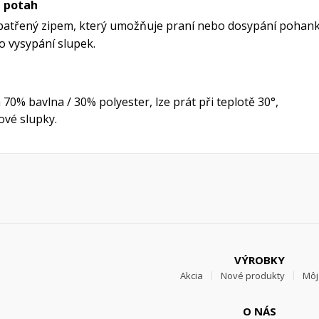
e potah
opatřený zipem, který umožňuje praní nebo dosypání pohank
o vysypání slupek.
 70% bavlna / 30% polyester, lze prát při teplotě 30°,
vé slupky.
VÝROBKY
Akcia
Nové produkty
Môj
O NÁS