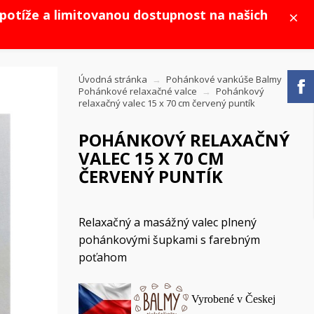
×
potíže a limitovanou dostupnost na našich
Úvodná stránka
Pohánkové vankúše Balmy
Pohánkové relaxačné valce
Pohánkový
relaxačný valec 15 x 70 cm červený puntík
POHÁNKOVÝ RELAXAČNÝ
VALEC 15 X 70 CM
ČERVENÝ PUNTÍK
Relaxačný a masážný valec plnený
pohánkovými šupkami s farebným
poťahom
Vyrobené v Českej