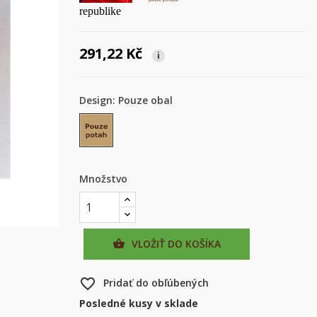
republike
291,22 Kč
i
Design: Pouze obal
Pouze obal
Množstvo
VLOŽIŤ DO KOŠÍKA

favorite_border
Pridať do obľúbených
Posledné kusy v sklade