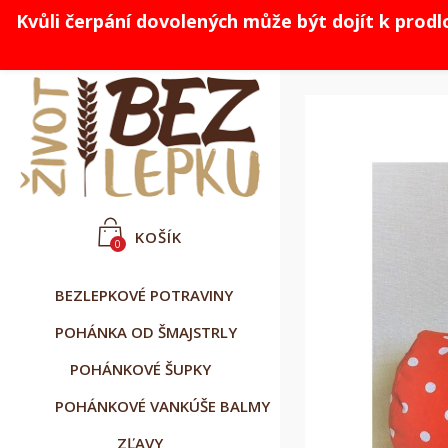
Kvůli čerpání dovolených může být dojít k prod



Slovenčina
CZK Kč
Prihlásiť sa
KOŠÍK
0
BEZLEPKOVÉ POTRAVINY
POHÁNKA OD ŠMAJSTRLY
POHÁNKOVÉ ŠUPKY
POHÁNKOVÉ VANKÚŠE BALMY
ZĽAVY