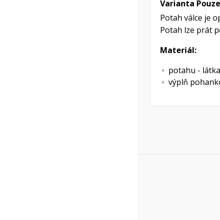
Varianta Pouz
Potah válce je 
Potah lze prát p
Materiál:
potahu - látka
výplň pohanko