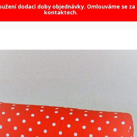
loužení dodací doby objednávky. Omlouváme se za 
kontaktech.