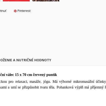
tnuť
Pinterest
ytvoriť zoznam želaní
rihlásiť sa
ôj zoznam prianí
Názov zoznamu želaní
usíte byť prihlásený, aby ste si mohli výrobky uložiť do svojho zozna
želaní.
Vytvoriť nový zoznam
Zrušiť
Prihlásiť s
Zrušiť
Vytvoriť zoznam želan
LOŽENIE A NUTRIČNÉ HODNOTY
ní válec 15 x 70 cm červený puntík
kou pro relaxaci, masáže, jógu. Má výborné mikromasážní účinky 
mi a umí se přizpůsobit tvaru těla. Pohanková výplň má příjemný še