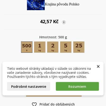
Krajina pôvodu Polsko
42,57 Kč
i
Hmotnost: 500 g
500 g
1 kg
2 kg
5 kg
25 kg
×
×
Vytvoriť zoznam želaní
Prihlásiť sa
×
Množstvo
×
Môj zoznam prianí
Názov zoznamu želaní
Musíte byť prihlásený, aby ste si mohli výrobky uložiť do
Tieto webové stránky ukladajú v súlade so zákonmi na
svojho zoznamu želaní.
vaše zariadenie súbory, všeobecne nazývané cookies.
Používaním týchto stránok s tým vyjadrujete súhlas.
Vytvoriť nový zoznam
add_circle_outline
Podrobné nastavenie
Rozumiem
Zrušiť
Prihlásiť sa
Zrušiť
Vytvoriť zoznam želaní
VLOŽIŤ DO KOŠÍKA

favorite_border
Pridať do obľúbených